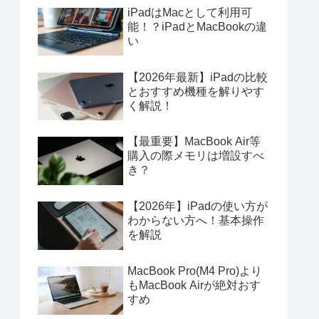
iPadはMacとして利用可
能！？iPadとMacBookの違
い
【2026年最新】iPadの比較
とおすすめ機種を解りやす
く解説！
【最重要】MacBook Air等
購入の際メモリは増設すべ
き？
【2026年】iPadの使い方が
わからない方へ！基本操作
を解説
MacBook Pro(M4 Pro)より
もMacBook Airが絶対おす
すめ