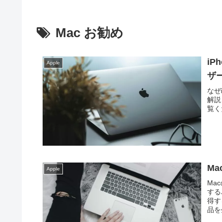
Mac お勧め
iP
Apple
ザ
なぜ
解説
覧く
M
Apple
Ma
する
得す
品を