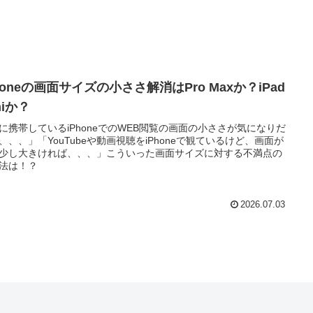
honeの画面サイズの小ささ解消はPro Maxか？iPad
niか？
に携帯しているiPhoneでのWEB閲覧の画面の小ささが気になりだ
、、、」「YouTubeや動画視聴をiPhoneで観ているけど、画面が
少し大きければ、、、」こういった画面サイズに対する不満点の
法は！？
2026.07.03