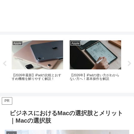
Apple
Apple
年】iPadの使い方がわから
Macの中で最もコスパの良いMac
MacとiPadの使い分
！基本操作を解説
miniがお勧めな人とその理由！
が適しているか徹底
PR
ビジネスにおけるMacの選択肢とメリット
｜Macの選択肢