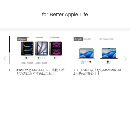
for Better Apple Life
Apple
Apple
Ap
めの
iPad ProとAirの13インチ比較！殆
メモリ24GB以上ならMacBook Air
M1搭
どの方におすすめはこれ！
よりProが安心！？
は