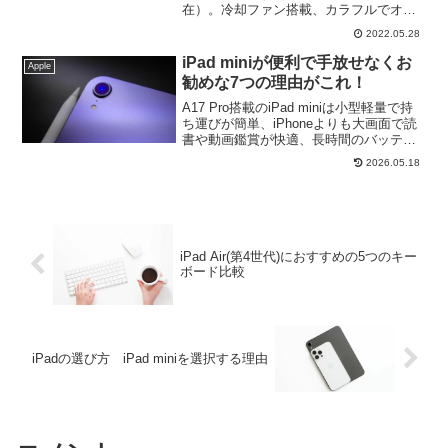
在）。冷却ファン搭載、カラフルでオー
ルインワンの iMac は自宅でゆっくりデ
2022.05.28
スクに向かって作業するには最適な Mac
でもあり、Apple認定整備済製品ならば更
iPad miniが便利で手放せなくお
Apple
にお安く購入可能です。
勧めな7つの理由がこれ！
A17 Pro搭載のiPad miniは小型軽量で持
ち運びが簡単、iPhoneよりも大画面で読
書や動画鑑賞が快適、長時間のバッテリ
ー持続力等様々な魅力が！iPad miniヘビ
2026.05.18
ーユーザーがその魅力や特徴について詳
しく解説。
iPad Air(第4世代)におすすめの5つのキー
ボード比較
iPadの選び方 iPad miniを選択する理由