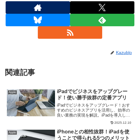
Kazublo
関連記事
iPadでビジネスをアップグレー
Apple
ド！使い勝手抜群の定番アプリ
iPadでビジネスをアップグレード！おす
すめのビジネスアプリを活用し、効率の
良い業務の実現を解説。iPadを導入し、
ビジネスのパフォーマンスを飛躍的に向
2025.12.10
上させたい方に読んでいただきたい内容
です。
iPhoneとの相性抜群！iPadを使
Apple
うことで得られる5つのメリット