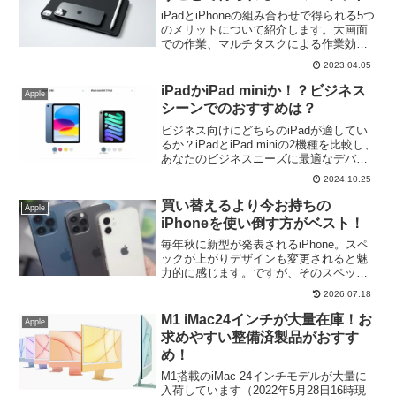
iPadとiPhoneの組み合わせで得られる5つ
のメリットについて紹介します。大画面
での作業、マルチタスクによる作業効率
向上、iCloudによるデータ同期の容易さ
2023.04.05
があります。iPadとiPhoneの相性は抜群
で、便利な生活を送るための必須アイテ
iPadかiPad miniか！？ビジネス
Apple
ムといえるでしょう。
シーンでのおすすめは？
ビジネス向けにどちらのiPadが適してい
るか？iPadとiPad miniの2機種を比較し、
あなたのビジネスニーズに最適なデバイ
スを見つけましょう。ビジネスでの効率
2024.10.25
や生産性向上に繋がります。
買い替えるより今お持ちの
Apple
iPhoneを使い倒す方がベスト！
毎年秋に新型が発表されるiPhone。スペ
ックが上がりデザインも変更されると魅
力的に感じます。ですが、そのスペック
は本当に必要でしょうか？性能面では数
2026.07.18
年前に発売されているiPhone各種ともに
申し分ないほどです。
M1 iMac24インチが大量在庫！お
Apple
求めやすい整備済製品がおすす
め！
M1搭載のiMac 24インチモデルが大量に
入荷しています（2022年5月28日16時現