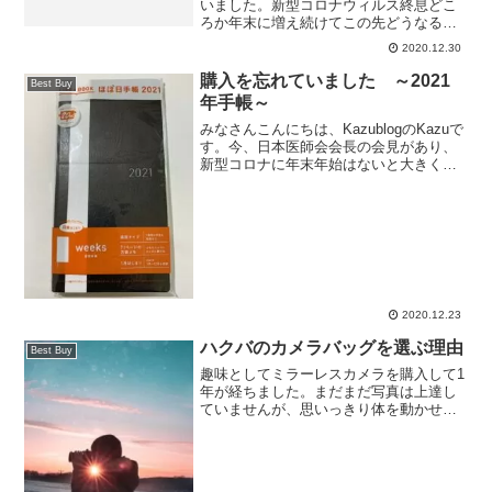
いました。新型コロナウィルス終息どこ
ろか年末に増え続けてこの先どうなるの
かと思いますが、明るい未来に向けて年
2020.12.30
末を過ごしましょう。こんにちは、
KazublogのKazuです。早速ですが今年購
購入を忘れていました ～2021
Best Buy
入して良かった物...
年手帳～
みなさんこんにちは、KazublogのKazuで
す。今、日本医師会会長の会見があり、
新型コロナに年末年始はないと大きく掲
げられていました。確かにそうですね。
同時に東京の今日の新規感染者の発表も
あり、７４８人の新規感染・過去２番目
の多さとのこ...
2020.12.23
ハクバのカメラバッグを選ぶ理由
Best Buy
趣味としてミラーレスカメラを購入して1
年が経ちました。まだまだ写真は上達し
ていませんが、思いっきり体を動かせな
かった昨年の自粛期間に始めた趣味とし
て今も休日にはカメラを持って出掛ける
日々が続いております。カメラバッグの
重要性そんなミラーレス...