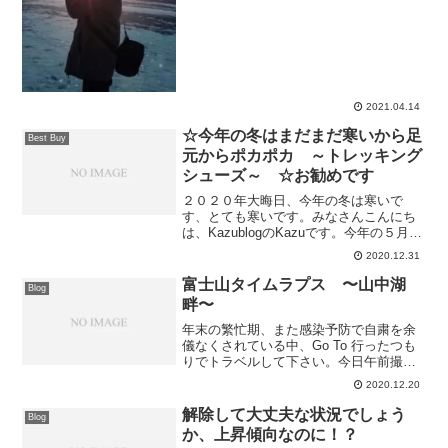
2021.04.14
☆今年の冬はまだまだ寒いから足
Best Buy
元からポカポカ ～トレッキング
シューズ～ ☆お勧めです
２０２０年大晦日、今年の冬は寒いで
す、とても寒いです。みなさんこんにち
は、KazublogのKazuです。今年の５月か
ら始めたカメラ撮影。夏、秋、冬とカメ
2020.12.31
ラを常に携帯し撮影してきましたが、こ
の冬感じたことは冬季の写真撮影、特に
富士山タイムラプス 〜山中湖
Blog
風景等でシャッ...
畔〜
年末の繁忙期、また感染予防で自粛を余
儀なくされている中、Go To 行ったつも
りでトラベルして下さい。今日午前撮影
の山中湖畔からの富士山です。山中湖
2020.12.20
20201220強い寒波の為、体調管理に気を
つけて今年あと少し乗り切りましょう！
解除して大丈夫な状況でしょう
Blog
それではま...
か、上昇傾向なのに！？