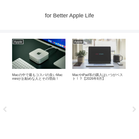
for Better Apple Life
Apple
Apple
Ap
ら
Macの中で最もコスパの良いMac
MacやiPad等の購入はいつがベス
【最
miniがお勧めな人とその理由！
ト！？【2026年8月】
メ