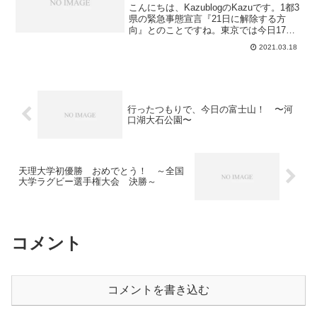
こんにちは、KazublogのKazuです。1都3
県の緊急事態宣言『21日に解除する方
向』とのことですね。東京では今日17日
の新規感染者数が409人と増えているのに
2021.03.18
大丈夫かと思いますが、、、。変異ウイ
ルスが今年は流行とならないことを願う
ばか...
行ったつもりで、今日の富士山！ 〜河
口湖大石公園〜
天理大学初優勝 おめでとう！ ～全国
大学ラグビー選手権大会 決勝～
コメント
コメントを書き込む