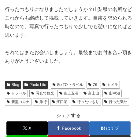
行ったつもりになりましたでしょうか？山梨県の名所など
これからも継続して掲載していきます。自粛を求められる
時なので、写真で行ったつもりで少しでも憩いになればと
思います。
それではまたお会いしましょう。最後までお付き合い頂き
ありがとうございました。
Blog
Photo Life
Go TO トラベル
Z6
カメラ
トラベル
写真で観光
富士五湖
富士山
山中湖
新型コロナ
旅行
河口湖
行ったつもり
行った気分
シェアする
X
Facebook
はてブ