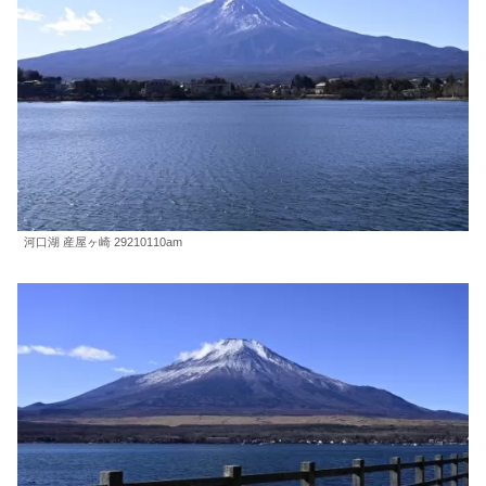
河口湖 産屋ヶ崎 29210110am