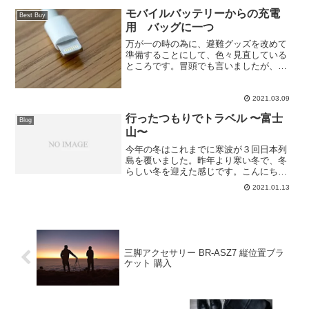
甲府で所要を済ませたら、富士山頂に雲
が、、、！風もあ...
モバイルバッテリーからの充電
Best Buy
用 バッグに一つ
万が一の時の為に、避難グッズを改めて
準備することにして、色々見直している
ところです。冒頭でも言いましたが、ス
マホはこの時代必需品。でも避難してい
る時に困るのはスマホの残充電量なので
は、、、モバイルバッテリーと一緒にケ
2021.03.09
ーブルもバッグに一つ。
行ったつもりでトラベル 〜富士
Blog
山〜
今年の冬はこれまでに寒波が３回日本列
島を覆いました。昨年より寒い冬で、冬
らしい冬を迎えた感じです。こんにち
は、KazublogのKazuです。今季初の積雪
2021.01.13
だった昨日の山梨県ですが、思いの外富
士山に雪がありません。降水量が少なく
乾燥している日...
三脚アクセサリー BR-ASZ7 縦位置ブラ
ケット 購入