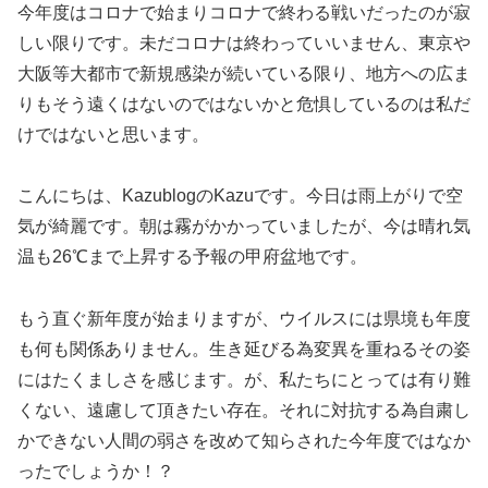
今年度はコロナで始まりコロナで終わる戦いだったのが寂
しい限りです。未だコロナは終わっていいません、東京や
大阪等大都市で新規感染が続いている限り、地方への広ま
りもそう遠くはないのではないかと危惧しているのは私だ
けではないと思います。
こんにちは、KazublogのKazuです。今日は雨上がりで空
気が綺麗です。朝は霧がかかっていましたが、今は晴れ気
温も26℃まで上昇する予報の甲府盆地です。
もう直ぐ新年度が始まりますが、ウイルスには県境も年度
も何も関係ありません。生き延びる為変異を重ねるその姿
にはたくましさを感じます。が、私たちにとっては有り難
くない、遠慮して頂きたい存在。それに対抗する為自粛し
かできない人間の弱さを改めて知らされた今年度ではなか
ったでしょうか！？