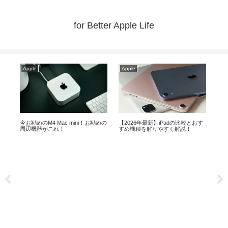
for Better Apple Life
Apple
Apple
Ap
ス
今お勧めのM4 Mac mini！お勧めの
【2026年最新】iPadの比較とおす
Ma
周辺機器がこれ！
すめ機種を解りやすく解説！
mi