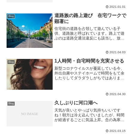
崎付近 20210101am山中湖畔 長池親水公
園 20210101am西湖畔 根場浜
2021.01.01
20210101pm精進湖畔 ...
道路族の路上遊び 在宅ワークで
Blog
顕著に
住宅街の道路を占領して遊んでいる子
供、道路族と呼ばれています。路上で遊
ぶのは道路交通法違反にも該当し、放っ
ておくと器物損壊などの被害にあうこと
もあります。こういった状況をどうすれ
ば解決することができるのか、うっかり
2021.04.03
間違った行動をしない為にも事前調査が
1人時間・自宅時間を充実させる
必要です
Blog
新型コロナウイルスが蔓延している今、
外出自粛やステイホームで時間をもて余
したりしてダラダラしがちではありませ
んか。どうせステイホームするなら、そ
の時間を有意義に活用できれば休み明け
の仕事も充実させることができるでしょ
2021.04.30
う。そんな1人時間・自宅...
久しぶりに河口湖へ
Blog
天気が良いとやっぱり気持ちいいです
ね！朝方は冷え込んでいましたが、時間
が経過するごとに気温上昇。念の為寒さ
対策をして河口湖へ久しぶりに来まし
た。こんにちは、KazublogのKazuです。
2021.03.15