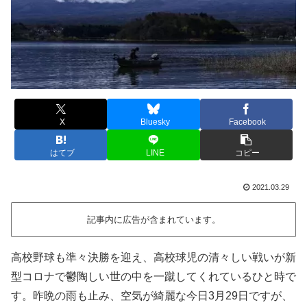
X
Bluesky
Facebook
はてブ
LINE
コピー
2021.03.29
記事内に広告が含まれています。
高校野球も準々決勝を迎え、高校球児の清々しい戦いが新
型コロナで鬱陶しい世の中を一蹴してくれているひと時で
す。昨晩の雨も止み、空気が綺麗な今日3月29日ですが、