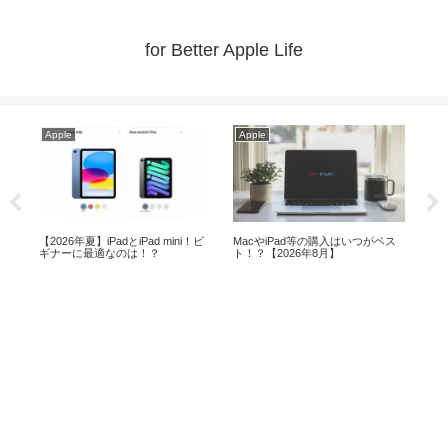
for Better Apple Life
Apple
Apple
Ap
ら
【2026年夏】iPadとiPad mini！ビ
MacやiPad等の購入はいつがベス
Ma
ギナーに最適なのは！？
ト！？【2026年8月】
mi