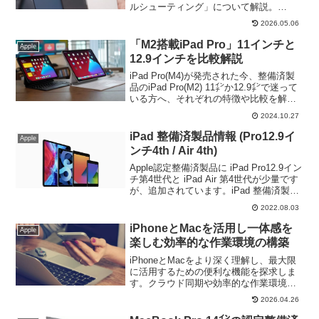
ルシューティング」について解説。
iPhoneユーザーとしてiCloudの最良の活
2026.05.06
用法を知り、スマートなデジタルライフ
を！
「M2搭載iPad Pro」11インチと
Apple
12.9インチを比較解説
iPad Pro(M4)が発売された今、整備済製
品のiPad Pro(M2) 11㌅か12.9㌅で迷って
いる方へ、それぞれの特徴や比較を解
説。画面解像度、ポータビリティ、パフ
2024.10.27
ォーマンス等を比較し、用途に合わせた
選び方を紹介。
iPad 整備済製品情報 (Pro12.9イ
Apple
ンチ4th / Air 4th)
Apple認定整備済製品に iPad Pro12.9イン
チ第4世代と iPad Air 第4世代が少量です
が、追加されています。iPad 整備済製品
の特徴として、外装とバッテリーが新品
2022.08.03
に交換されている点が特徴です。旧モデ
ルの整備済製品を待っていた方は要チェ
iPhoneとMacを活用し一体感を
Apple
ックです。
楽しむ効率的な作業環境の構築
iPhoneとMacをより深く理解し、最大限
に活用するための便利な機能を探求しま
す。クラウド同期や効率的な作業環境の
構築により、私たちのデジタルライフを
2026.04.26
よりスムーズで効率的なものに！