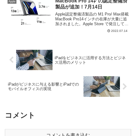
MacBook Pro 14㌅の認定整備済
Apple
製品が追加！7月14日
Apple認定整備済製品の M1 Pro/ Max搭載
MacBook Pro14インチの在庫が大量に追
加されました。Apple Store で発注しても
モデルによっては発送が1ヶ月先ですの
2022.07.14
で、整備済製品ならば早期に手に入れる
ことが可能です。カラーや搭載メモリ、
搭載SSD容量など、気になる方は早めの
チェックをオススメします。
iPadをビジネスに活用する方法とビジネ
ス活用のメリット
iPadがビジネスに与える影響とiPadでの
モバイルオフィスの実現
コメント
コメントを書き込む