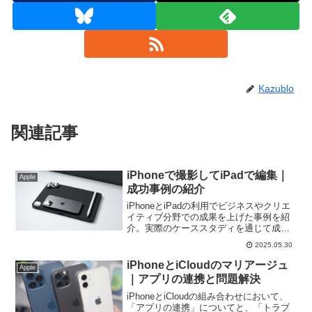
Kazublo
関連記事
iPhoneで撮影してiPadで編集｜
Apple
成功事例の紹介
iPhoneとiPadの利用でビジネスやクリエ
イティブ分野での成果を上げた事例を紹
介。実際のケーススタディを通じて成功
の秘訣やベストプラクティスを探求し、
2025.05.30
自身の目標達成に活かすインスピレーシ
ョンを紹介します。
iPhoneとiCloudのマリアージュ
Apple
｜アプリの連携と問題解決
iPhoneとiCloudの組み合わせにおいて、
「アプリの連携」についてと、「トラブ