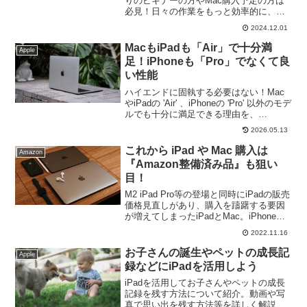
りのビギナーの方やMac購入予定の方は
必見！日々の作業をもっと効率的に、快
適にするための便利機能がMacには満
2024.12.01
載。今回は、Macのカスタマイズ方法を
解りやすく紹介👉
MacもiPadも「Air」で十分満
Apple
足！iPhoneも「Pro」でなくて良
い性能
ハイエンドに固執する必要はない！Mac
やiPadの 'Air' 、iPhoneの 'Pro' 以外のモデ
ルでも十分に満足できる理由を、
MacBook Airユーザーが予算を節約しな
2026.05.13
がら実用性と満足度を最大限に引き出す
秘訣を解説。
これから iPad や Mac 購入は
Amazon
『Amazon整備済み品』も狙い
目！
M2 iPad Pro等の登場と同時にiPadの販売
価格見直しがあり、購入を躊躇する要因
が増えてしまったiPadとMac。iPhone利
用者の方等がiPadやMacを購入する際、
2022.11.16
Amazon Renewedの「整備済み品」iPad
やMacも選択の一つにお勧めします。
お子さんの誕生やペットの成長記
Apple
録などにiPadを活用しよう
iPadを活用してお子さんやペットの成長
記録を残す方法について紹介。動画や写
真で思い出を残す方法等を詳しく解説し