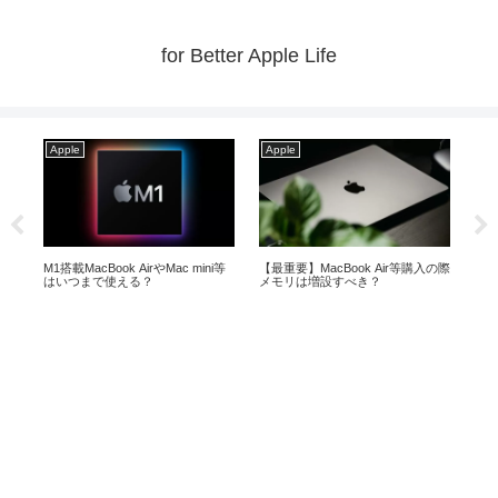
for Better Apple Life
Apple
Apple
Ap
ir
M1搭載MacBook AirやMac mini等
【最重要】MacBook Air等購入の際
【20
はいつまで使える？
メモリは増設すべき？
ギ