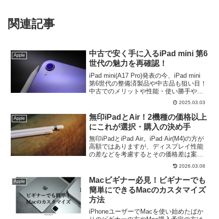
関連記事
中古で安く手に入るiPad mini 第6
Apple
世代の魅力を再確認！
iPad mini(A17 Pro)発表の今、iPad mini
第6世代の整備済製品や中古品も狙い目！
中古でのメリットや性能・使い勝手や購
入時の注意点も紹介。予算を抑え高性能
2025.03.03
のiPad miniを手に入れよう！
無印iPadとAir！2機種の価格以上
Apple
にこれが選択・購入の決め手
無印iPadとiPad Air。iPad Air(M4)の方が
高額ではありますが、ディスプレイ性能
の差などを考慮するとその価格差は案外
小さいかも。ただ、その価格差以上に購
2026.03.08
入の決め手となるものがこれ！
Macビギナー必見！ビギナーでも
Apple
簡単にできるMacのカスタマイズ
方法
iPhoneユーザーでMacを使い始めたばか