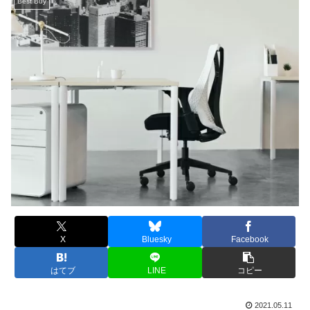
Best Buy
X
Bluesky
Facebook
はてブ
LINE
コピー
2021.05.11