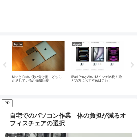
Apple
Apple
Ap
入の際
MacとiPadの使い分け術｜どちら
iPad ProとAirの13インチ比較！殆
【2
が適しているか徹底比較
どの方におすすめはこれ！
な
PR
自宅でのパソコン作業 体の負担が減るオ
フィスチェアの選択