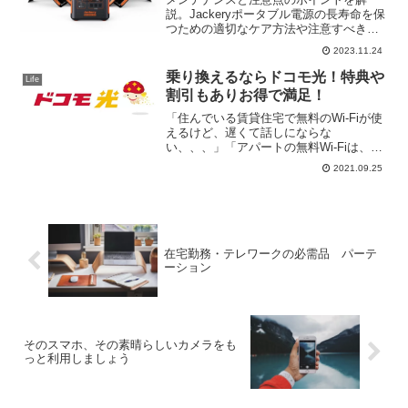
説。Jackeryポータブル電源の長寿命を保
つための適切なケア方法や注意すべきポ
イントについて詳しく説明します。製品
2023.11.24
の正しい使用と保管方法に焦点を当て、
持続的な性能を維持するための情報を提
乗り換えるならドコモ光！特典や
Life
供します。
割引もありお得で満足！
「住んでいる賃貸住宅で無料のWi-Fiが使
えるけど、遅くて話しにならな
い、、、」「アパートの無料Wi-Fiは、動
画配信を観ていると途中で途切れ
2021.09.25
る、、、」「もっとお得で速度の出る光
回線を検討したい！」「引っ越しする機
会に光回線の乗り換えを検討...
在宅勤務・テレワークの必需品 パーテ
ーション
そのスマホ、その素晴らしいカメラをも
っと利用しましょう