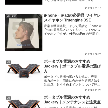
状はもうそこまで来ている様です。入院
先が決まらずに自宅待機が東京都内で急
2021.01.13
増しており、１３人が今日亡くなられた
iPhone・iPadの必需品 ワイヤレ
そうです。そのうち２人は...
Best Buy
スイヤホン Truengine 3SE
音楽や動画鑑賞、そして通話と iPhoneや
iPadの必需品といってもいいワイヤレス
イヤホンですが、AirPodsPro の登場で
NC機能は付いていて当たり前のような感
じになってきています。お求めやすい価
格帯の参考商品の一つとしてお勧めで
す。
2021.06.20
ポータブル電源のおすすめ
Life
Jackery｜ポータブル電源の選び
方
ポータブル電源の選び方を解説。容量、
出力ポート、用途に合わせた選択方法や
注意点、おすすめポイントについて詳し
く紹介。それぞれのニーズに合った最適
2023.11.20
なポータブル電源を選ぶための情報をま
とめました。
ポータブル電源のおすすめ
Life
Jackery｜メンテナンスと注意点
メンテナンスと注意点のポイントを解