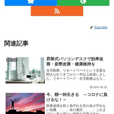
Kazublo
関連記事
昇降式パソコンデスクで効率改
Best Buy
善・姿勢改善・健康維持を
在宅勤務、リモートワークという言葉を
聞きなれてきてから一年以上経過しまし
た。リモートワーク・在宅勤務はもちろ
ん、趣味でデスクに向かう際にそのデス
クの高さを調整できる昇降デスクで効率
2021.05.16
改善と姿勢改善を。
今、精一杯生きる ～コロナに負
Blog
けるな！～
医療崩壊を防ぐ為守れる筈の命が守れな
い危機、、、。命の選択、、、。これま
でなら有り得ない意味の言葉ですが、現