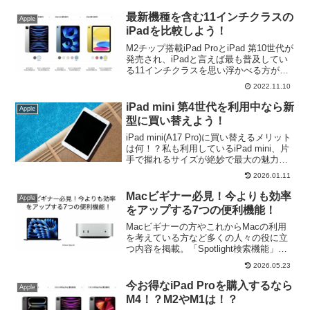
紹介。MacBook AirやNeoを生活のパート
ナーに！
最新機種を含む11インチクラスの
Apple
iPadを比較しよう！
M2チップ搭載iPad ProとiPad 第10世代が
発売され、iPadと言えば最も普及してい
る11インチクラスを思い浮かべる方が多
いです。それぞれの違いを購入前に確認
2022.11.10
し利用用途や目的に合う機種を選ぶこと
ができます。
iPad mini 第4世代を利用中なら新
Apple
型に買い替えよう！
iPad mini(A17 Pro)に買い替えるメリット
は何！？私も利用しているiPad mini、片
手で握れるサイズが絶妙で最大の魅力で
す。自分の作業スタイルに合った1台を選
2026.01.11
ぶことで、日々の生産性と快適さは大き
く変わります。
Macビギナー必見！今よりも効率
Apple
をアップする7つの便利機能！
Macビギナーの方やこれからMacの利用
を考えている方など多くの人々の役に立
つ内容を掲載。「Spotlight検索機能」や
「ユニバーサルクリップボード」など便
2026.05.23
利な機能でより快適に作業をするための
コツを紹介！
今お得なiPad Proを購入するなら
Apple
M4！？M2やM1は！？