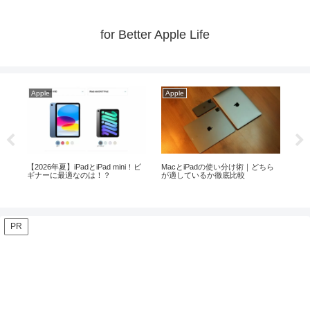
for Better Apple Life
Apple
Apple
Ap
入の際
【2026年夏】iPadとiPad mini！ビ
MacとiPadの使い分け術｜どちら
Ma
ギナーに最適なのは！？
が適しているか徹底比較
ト！
PR