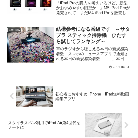
「iPad Proの購入を考えいるけど、新型
かお求めやすい旧型か...」M5 iPad Proが
発売されて、まだM4 iPad Proを販売して
いるところも多い今、どのiPad Proを購
入した方が良いのか比較！
結構参考になる番組です ～サタ
Best Buy
プラ スティック掃除機 ひたす
ら試してランキング～
車のラジオから聴こえる本日の新規感染
者数、スマホのニュースアプリで通知さ
れる本日の新規感染者数、、、。本日大
阪府では過去最多の６６６人の新規感染
2021.04.04
者数との発表がありました。緊急事態宣
言解除が東京等よりも早かった大阪府で
は一足先に感染者増が顕著...
初心者におすすめ iPhone・iPad無料動画
編集アプリ
スタイラスペン利用でiPad Air第4世代を
ノートに