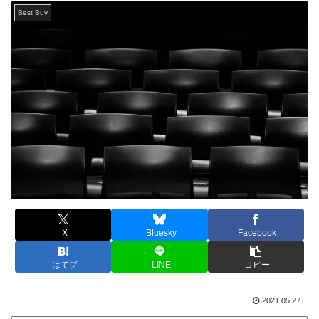
Best Buy
X
Bluesky
Facebook
はてブ
LINE
コピー
2021.05.27