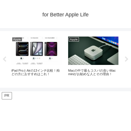
for Better Apple Life
Apple
Apple
Ap
ら
iPad ProとAirの13インチ比較！殆
Macの中で最もコスパの良いMac
【体
どの方におすすめはこれ！
miniがお勧めな人とその理由！
せ
PR