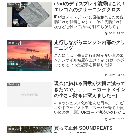
iPadのディスプレイ清掃はこれ！
Best Buy
エレコムのクリーニングクロス
iPadはディスプレイに直接触れるため皮
脂汚れが付着しやすく、その皮脂汚れに
埃なども付いて汚れが目立ちがちです。
そんな悩みを解消するクロスがこれ！
2021.12.22
走行しながらエンジン内部のクリ
Best Buy
ーニング
こんにちは、先日走行距離が多い車のエ
ンジンオイル粘度を上げてみてはいかが
ですかといった記事を掲載した際、エン
ジンオイル添加剤についてちょっと触れ
ました。今のエンジンオイルは高性能な
2021.04.19
商品が多く、基本的には街乗り等過酷な
現金に触れる回数が大幅に減って
状況にならない様な運転の...
Best Buy
きたので、、、 ～カードメイン
の小さい財布に変えました～j
キャッシュレス化が進んだ日本。コンビ
ニやドラッグストア、スーパー等での買
い物の際、最近QRコード決済やクレジッ
トカードがメインになってきて、現金に
2021.03.11
触れる機会は少なくなってませんか？こ
んにちは、KazublogのKazuです。気温も
買って正解 SOUNDPEATS
Best Buy
20℃近く...