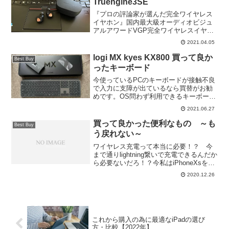
Truengine3SE
『プロの評論家が選んだ完全ワイヤレス
イヤホン』国内最大級オーディオビジュ
アルアワードVGP完全ワイヤレスイヤホ
ン5千円以上7.5千円未満部門に見事に入
2021.04.05
賞され金賞を取得。買って正解
SOUNDPEATS Truengine3SE お買い
logi MX kyes KX800 買って良か
Best Buy
得！
ったキーボード
今使っているPCのキーボードが接触不良
で入力に支障が出ているなら買替がお勧
めです。OS問わず利用できるキーボード
ならPCとiPadで長文入力の際に重宝しま
2021.06.27
す。ロジクールKX800はキー一つで使用
OSを切り替えれますので便利です。
買って良かった便利なもの ～も
Best Buy
う戻れない～
ワイヤレス充電って本当に必要！？ 今
まで通りlightning繋いで充電できるんだか
ら必要ないだろ！？今私はiPhoneXsを使
用しておりますが、ほんの二か月前まで
2020.12.26
ワイヤレス充電器を使用しておりません
でした。理由は前述のとおりです。ligh...
これから購入の為に最適なiPadの選び
方・比較【2022年】