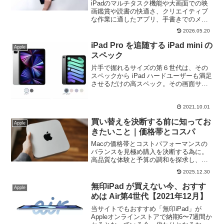
iPadのマルチタスク機能や大画面での映
画鑑賞や読書の快適さ、クリエイティブ
な作業に適したアプリ、手書きでのメモ
等、iPhoneとは異なる魅力が満載。iPad
2026.05.20
の利用に興味を持ち、自分に合ったiPad
選びの参考に！
iPad Pro を追随する iPad mini の
Apple
スペック
片手で握れるサイズの第６世代は、その
スペックから iPad ハードユーザーも満足
させるだけの高スペック。その画面サイ
ズに不満がなければ、iPad mini 第６世代
１台だけでも足りてしまう程。今回はそ
んな iPad mini 第６世代と M!チップ搭載
2021.10.01
の iPad Pro 11インチを比較していきま
買い替えを決断する前に知ってお
す。
Apple
きたいこと｜価格帯とコスパ
Macの価格帯とコストパフォーマンスの
バランスを見極め購入を決断する為に。
高品質な体験と予算の調和を探求し、最
適な選択をするためのガイダンスを提供
2025.12.30
します。
無印iPad が買えない今、おすす
Apple
めは Air第4世代【2021年12月】
当サイトでもおすすめ「無印iPad」が
Appleオンラインストアで納期6〜7週間か