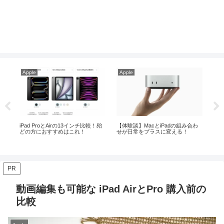
Apple
Apple
Ap
おす
iPad ProとAirの13インチ比較！殆
【体験談】MacとiPadの組み合わ
今お
どの方におすすめはこれ！
せが日常をプラスに変える！
周
PR
動画編集も可能な iPad AirとPro 購入前の
比較