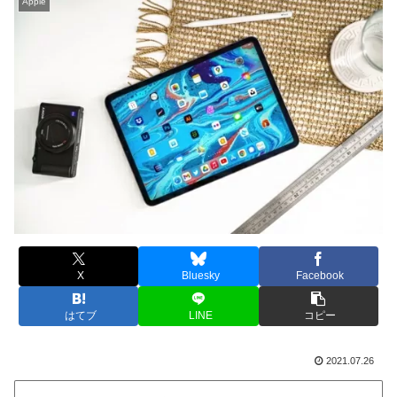
Apple
X
Bluesky
Facebook
はてブ
LINE
コピー
2021.07.26