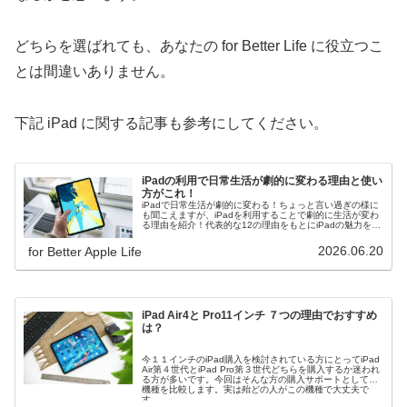
どちらを選ばれても、あなたの for Better Life に役立つこ
とは間違いありません。
下記 iPad に関する記事も参考にしてください。
iPadの利用で日常生活が劇的に変わる理由と使い
方がこれ！
iPadで日常生活が劇的に変わる！ちょっと言い過ぎの様に
も聞こえますが、iPadを利用することで劇的に生活が変わ
る理由を紹介！代表的な12の理由をもとにiPadの魅力をお
伝えします。
2026.06.20
for Better Apple Life
iPad Air4と Pro11インチ ７つの理由でおすすめ
は？
今１１インチのiPad購入を検討されている方にとってiPad
Air第４世代とiPad Pro第３世代どちらを購入するか迷われ
る方が多いです。今回はそんな方の購入サポートとして２
機種を比較します。実は殆どの人がこの機種で大丈夫で
す。