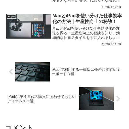
かるとなっている今、代わりとなるおす
すめ機種は「iPad Air 第４世代」価格は
2021.12.23
高くなりますが、その価格差を充分埋め
てくれる性能であり、カラーも豊富で好
MacとiPadを使い分けた仕事効率
Apple
きなカラーを選べるAirで iPad Life を始
化の方法｜生産性向上の秘訣！
めてみましょう。
MacとiPadを使い分けて仕事効率化の方
法を探る！生産性向上の秘訣を知り、効
率的な仕事スタイルを手に入れましょ
う。最適なデバイスの選択や効果的なツ
2023.11.29
ール活用、ユーザー事例から学ぶポイン
トなど、仕事の生産性を最大化するヒン
トが満載。
iPad で利用する一体型以外のおすすめキ
ーボード３種
iPadAir第４世代の購入にあわせて欲しい
アイテム１２選
コメント