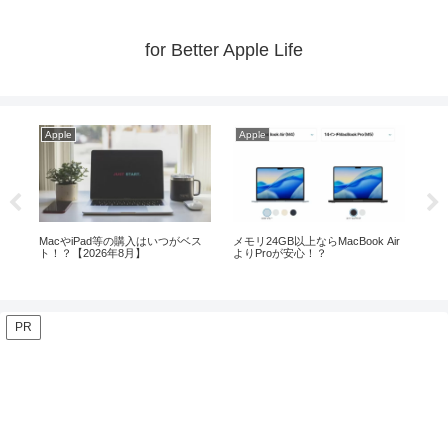
for Better Apple Life
Apple
Apple
Ap
c
MacやiPad等の購入はいつがベス
メモリ24GB以上ならMacBook Air
iP
ト！？【2026年8月】
よりProが安心！？
ど
PR