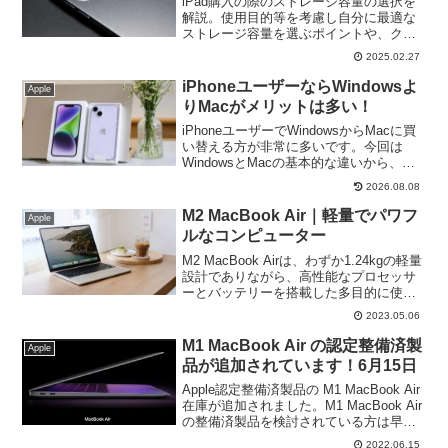
iPad購入の際のストレージ容量の選択を
解説。使用目的等を考慮し自分に最適な
ストレージ容量を選ぶポイントや、クラ
ウドや外部ストレージの利用方法も解
2025.02.27
説。正しい容量の選択は、快適なiPadの
使用とデータ管理に欠かせない重要な要
iPhoneユーザーならWindowsよ
Apple
素です。
りMacがメリットは多い！
iPhoneユーザーでWindowsからMacに買
い替える方が非常に多いです。今回は
WindowsとMacの基本的な違いから、
Macを選ぶメリットを中心に解説。
2026.08.08
iPhoneユーザーならMacを選ばないと勿
体無い理由がここに！
M2 MacBook Air｜軽量でパワフ
Apple
ルなコンピューター
M2 MacBook Airは、わずか1.24kgの軽量
設計でありながら、高性能なプロセッサ
ーとバッテリーを搭載した多目的に使え
るPCです。ビジネスや教育、エンタメな
2023.05.06
ど様々な用途に適しており、多くの方に
オススメです。
M1 MacBook Air の認定整備済製
Apple
品が追加されています！6月15日
Apple認定整備済製品の M1 MacBook Air
在庫が追加されました。M1 MacBook Air
の整備済製品を検討されている方は早め
にチェックをおすすめします。13.3イン
2022.06.15