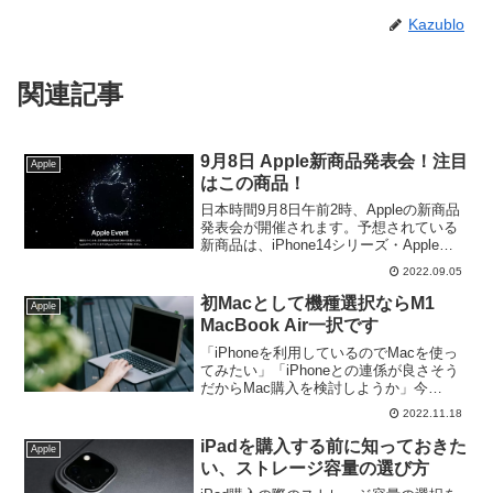
Kazublo
関連記事
9月8日 Apple新商品発表会！注目
Apple
はこの商品！
日本時間9月8日午前2時、Appleの新商品
発表会が開催されます。予想されている
新商品は、iPhone14シリーズ・Apple
Watch series8・AirPods Pro 第2世代等多
2022.09.05
くの情報があります。今回は予想される
新商品と、私が注目の商品をピックアッ
初Macとして機種選択ならM1
Apple
プしました。
MacBook Air一択です
「iPhoneを利用しているのでMacを使っ
てみたい」「iPhoneとの連係が良さそう
だからMac購入を検討しようか」今
iPhone利用者の方でMacの購入を検討し
2022.11.18
ている方が増えています。その場合お勧
めする機種はただ一つです。
iPadを購入する前に知っておきた
Apple
い、ストレージ容量の選び方