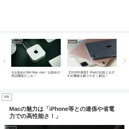
Apple
Apple
Ap
おす
【2026年】iPadの使い方がわから
M1搭載MacBook AirやMac mini等
メモ
ない方へ！基本操作を解説
はいつまで使える？
より
PR
Macの魅力は「iPhone等との連係や省電
力での高性能さ！」