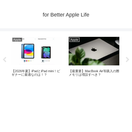
for Better Apple Life
Apple
Apple
Ap
おす
【2026年夏】iPadとiPad mini！ビ
【最重要】MacBook Air等購入の際
メモ
ギナーに最適なのは！？
メモリは増設すべき？
より