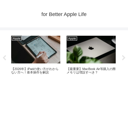
for Better Apple Life
Apple
Apple
Ap
ス
【2026年】iPadの使い方がわから
【最重要】MacBook Air等購入の際
【20
ない方へ！基本操作を解説
メモリは増設すべき？
ギ