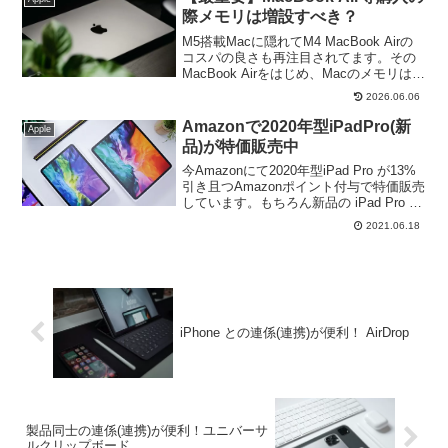
際メモリは増設すべき？
M5搭載Macに隠れてM4 MacBook Airの
コスパの良さも再注目されてます。その
MacBook Airをはじめ、Macのメモリは
16GBのままで良いのか、カスタマイズモ
2026.06.06
デルが良いのか！？購入前の最重要ポイ
ントです。
Amazonで2020年型iPadPro(新
Apple
品)が特価販売中
今Amazonにて2020年型iPad Pro が13%
引き且つAmazonポイント付与で特価販売
しています。もちろん新品の iPad Pro で
す。このiPad Pro はお買い得です。購入
2021.06.18
検討している方は必見です。
iPhone との連係(連携)が便利！ AirDrop
製品同士の連係(連携)が便利！ユニバーサ
ルクリップボード