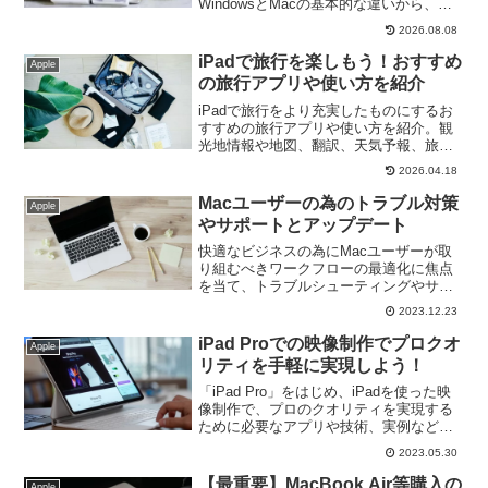
WindowsとMacの基本的な違いから、
Macを選ぶメリットを中心に解説。
2026.08.08
iPhoneユーザーならMacを選ばないと勿
体無い理由がここに！
iPadで旅行を楽しもう！おすすめ
Apple
の旅行アプリや使い方を紹介
iPadで旅行をより充実したものにするお
すすめの旅行アプリや使い方を紹介。観
光地情報や地図、翻訳、天気予報、旅行
に必要な情報の入手や予約の方法、旅の
2026.04.18
思い出を残す方法等iPadを活用して快適
な旅行を！
Macユーザーの為のトラブル対策
Apple
やサポートとアップデート
快適なビジネスの為にMacユーザーが取
り組むべきワークフローの最適化に焦点
を当て、トラブルシューティングやサポ
ート等について解説。仕事の効率を向上
2023.12.23
させ、日々の業務をより快適にこなすた
めのヒントやテクニックを探求していき
iPad Proでの映像制作でプロクオ
Apple
ましょう。
リティを手軽に実現しよう！
「iPad Pro」をはじめ、iPadを使った映
像制作で、プロのクオリティを実現する
ために必要なアプリや技術、実例などに
ついて紹介します。手軽に高品質な映像
2023.05.30
制作を行いたい方におすすめの記事で
す。
【最重要】MacBook Air等購入の
Apple