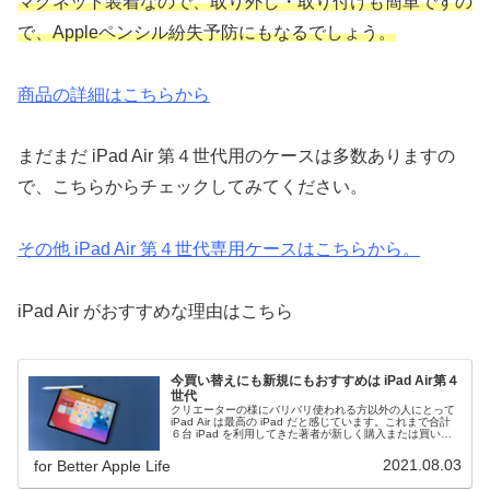
マグネット装着なので、取り外し・取り付けも簡単ですの
で、Appleペンシル紛失予防にもなるでしょう。
商品の詳細はこちらから
まだまだ iPad Air 第４世代用のケースは多数ありますの
で、こちらからチェックしてみてください。
その他 iPad Air 第４世代専用ケースはこちらから。
iPad Air がおすすめな理由はこちら
今買い替えにも新規にもおすすめは iPad Air第４
世代
クリエーターの様にバリバリ使われる方以外の人にとって
iPad Air は最高の iPad だと感じています。これまで合計
６台 iPad を利用してきた著者が新しく購入または買い替
えにどの iPad を購入したら良いか！を解説します。必見
です。
2021.08.03
for Better Apple Life