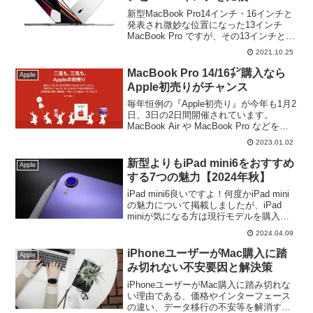
新型MacBook Pro14インチ・16インチと
発表され微妙な位置になった13インチ
MacBook Pro ですが、その13インチと比
較すると「14インチのベースグレードは
2021.10.25
もしかしたらお買い得なのではない
か！？」と感じる方も多いでしょう。比
MacBook Pro 14/16㌅購入なら
Apple
較してみました！
Apple初売りがチャンス
毎年恒例の『Apple初売り』が今年も1月2
日、3日の2日間開催されています。
MacBook Air や MacBook Pro などを購
入するなら最高32,000円分のApple Gift
2023.01.02
Card が貰えるこの機会をお見逃しなく！
新型よりもiPad mini6をおすすめ
Apple
する7つの魅力【2024年秋】
iPad mini6良いですよ！何度かiPad mini
の魅力について掲載しましたが、iPad
miniが気になる方は現行モデルを購入す
べきなのか！？噂でしかない新型を待つ
2024.04.09
よりも第6世代ユーザーの私が第6世代を
お勧めする理由がこちら。
iPhoneユーザーがMac購入に踏
Apple
み切れない不安要因と解決策
iPhoneユーザーがMac購入に踏み切れな
い理由である、価格やインターフェース
の違い、データ移行の不安等を解消する