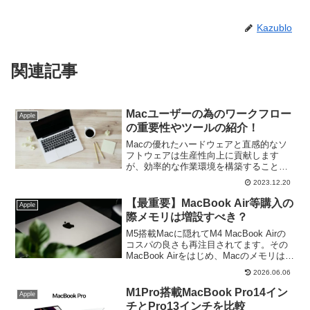
Kazublo
関連記事
Macユーザーの為のワークフロー
Apple
の重要性やツールの紹介！
Macの優れたハードウェアと直感的なソ
フトウェアは生産性向上に貢献します
が、効率的な作業環境を構築することが
求められます。ビジネスを快適に進める
2023.12.20
ためにMacユーザーが取り組むべきワー
クフローの重要性に焦点を当て、効果的
【最重要】MacBook Air等購入の
Apple
な手法やツールを紹介。
際メモリは増設すべき？
M5搭載Macに隠れてM4 MacBook Airの
コスパの良さも再注目されてます。その
MacBook Airをはじめ、Macのメモリは
16GBのままで良いのか、カスタマイズモ
2026.06.06
デルが良いのか！？購入前の最重要ポイ
ントです。
M1Pro搭載MacBook Pro14イン
Apple
チとPro13インチを比較