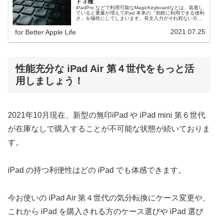
ド３種
iPadPro などで利用可能なMagicKeyboardなどは、装着し
ていると重量が増えてiPad 本来の「気軽に利用できる便利
さ」を犠牲にしてしまいます。長文入力がそれ程ない方は
普段は iPad 単体で利用し必要な時だけキーボードを接続
するタイプが便利です。
2021.07.25
for Better Apple Life
性能充分な iPad Air 第４世代をもっと活
用しましょう！
2021年10月現在、新型の無印iPad や iPad mini 第６世代
が在庫なしで購入することが不可能な状態が続いておりま
す。
iPad の持つ利便性はどの iPad でも体感できます。
今お使いの iPad Air 第４世代の気分転換にケース変更や、
これから iPad を購入される方のケース選びや iPad 選び