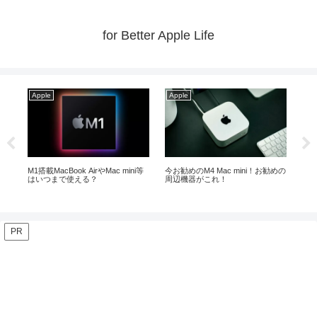
for Better Apple Life
Apple
Apple
Ap
ら
M1搭載MacBook AirやMac mini等
今お勧めのM4 Mac mini！お勧めの
Ma
はいつまで使える？
周辺機器がこれ！
ト！
PR