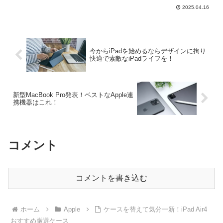
ため解決策をご紹介。Macの魅力とメリ
2025.04.16
ットを知り、スムーズな移行と充実した
デジタル体験をその手に！
今からiPadを始めるならデザインに拘り
快適で素敵なiPadライフを！
新型MacBook Pro発表！ベストなApple連
携機器はこれ！
コメント
コメントを書き込む
ホーム
Apple
ケースを替えて気分一新！iPad Air4
おすすめ厳選ケース