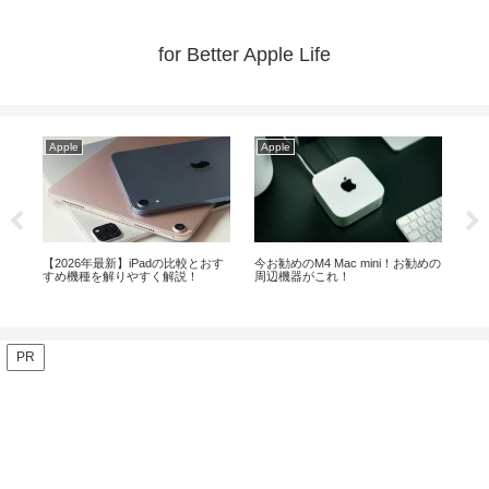
for Better Apple Life
Apple
Apple
Ap
ス
【2026年最新】iPadの比較とおす
今お勧めのM4 Mac mini！お勧めの
【最
すめ機種を解りやすく解説！
周辺機器がこれ！
メ
PR