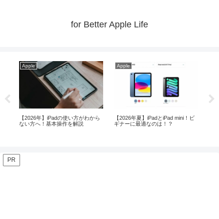
for Better Apple Life
Apple
Apple
ni！ビ
メモリ24GB以上ならMacBook Air
MacやiPad等の購入はいつがベス
よりProが安心！？
ト！？【2026年8月】
PR