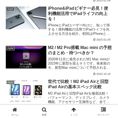
2023.01.04
方が非常に多くなっていますが、お勧め
はどのMacなのでしょうか。
iPhone&iPadビギナー必見！便
Apple
利機能活用でiPadライフの向上
を！
iPhoneとiPadユーザー向けに、知って得
する！便利機能の活用でiPadライフを向
上させる方法を紹介。初回はiPhoneと
iPadの便利な基本機能とiCloud連携の基
2025.01.05
本について解説。iPad Lifeを効果的かつ
楽しく！
M2 / M2 Pro搭載 Mac mini の予想
Apple
のまとめ・待つべきか？
2020年11月に発売されたM1 Mac miniが
2023年に新型を迎えそうです。発表前の
今、新型Mac miniについて予想されるス
ペックと、新型の登場を待つべきか、現
2022.10.10
行モデルを購入しても大丈夫かなどにつ
いて改めてまとめてみます。
世代で比較！M2 iPad Airと旧型
Apple
iPad Airの基本スペック比較
M2 iPad Airと旧型iPad Airを徹底比較！
パフォーマンス、ディスプレイ、カメラ
機能、アクセサリー互換性など、全ての
違いを詳しく解説。どちらを選ぶべきか
2026.05.23
迷っている方必見の購入ガイド。
iPad 第8世代もまだまだ現役！ケ
ホーム
検索
トップ
サイドバー
Apple