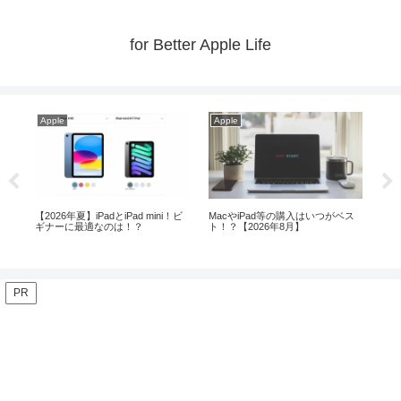
for Better Apple Life
Apple
Apple
ad mini！ビ
MacやiPad等の購入はいつがベス
今お勧めのM4 Mac mini！お勧め
！？
ト！？【2026年8月】
周辺機器がこれ！
PR