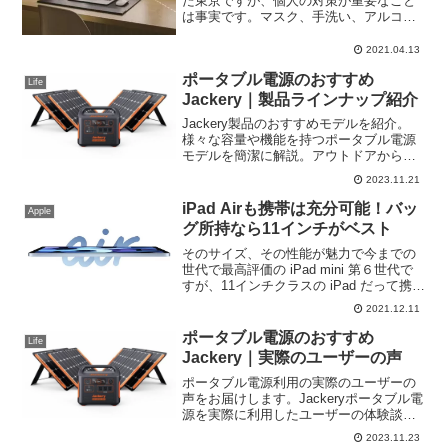
た東京ですが、個人の対策が重要なこと
は事実です。マスク、手洗い、アルコー
ル消毒等はもう浸透してきました。また
数年前は未だそれ程浸透していませんで
2021.04.13
したが、今空気清浄機の人気が高騰して
ポータブル電源のおすすめ
いるみたいです。私の家に...
Life
Jackery｜製品ラインナップ紹介
Jackery製品のおすすめモデルを紹介。
様々な容量や機能を持つポータブル電源
モデルを簡潔に解説。アウトドアから日
常まで、ニーズに合わせた選択肢が豊
2023.11.21
富。自分に最適なJackeryポータブル電源
を見つけるための情報を提供します。
iPad Airも携帯は充分可能！バッ
Apple
グ所持なら11インチがベスト
そのサイズ、その性能が魅力で今までの
世代で最高評価の iPad mini 第６世代で
すが、11インチクラスの iPad だって携帯
して外出先での利用は充分可能です。特
2021.12.11
に普段からバッグを持ち歩いている方に
とっては11インチクラスの iPad を持ち歩
ポータブル電源のおすすめ
Life
くことは苦にならないでしょう。
Jackery｜実際のユーザーの声
ポータブル電源利用の実際のユーザーの
声をお届けします。Jackeryポータブル電
源を実際に利用したユーザーの体験談や
評価を集約し、製品の実力をお伝えしま
2023.11.23
す。信頼性や満足度の高さを実例から確