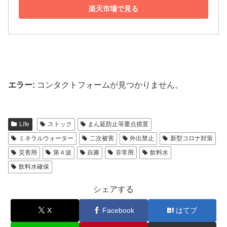
楽天市場で見る
エラー:
コンタクトフォームが見つかりません。
Life
ストック
まん延防止等重点措置
ミネラルウォーター
二次被害
外出禁止
新型コロナ対策
災害用
第４波
自粛
非常用
飲料水
飲料水確保
シェアする
X
Facebook
はてブ