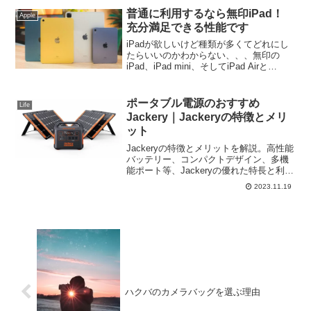
かめてみましょう。
普通に利用するなら無印iPad！
Apple
充分満足できる性能です
iPadが欲しいけど種類が多くてどれにし
たらいいのかわからない、、、無印の
iPad、iPad mini、そしてiPad Airと
iPadProが２種類の画面と多数あり、どの
iPadが自分にあっているのかわからない
人が多いのではないでしょうか？一番お
ポータブル電源のおすすめ
Life
求めやすいiPadがおすすめ！
Jackery｜Jackeryの特徴とメリ
ット
Jackeryの特徴とメリットを解説。高性能
バッテリー、コンパクトデザイン、多機
能ポート等、Jackeryの優れた特長と利点
についてご紹介。アウトドアから緊急時
2023.11.19
の備えまで、なぜJackeryが選ばれるの
か、その魅力を探ります。
ハクバのカメラバッグを選ぶ理由