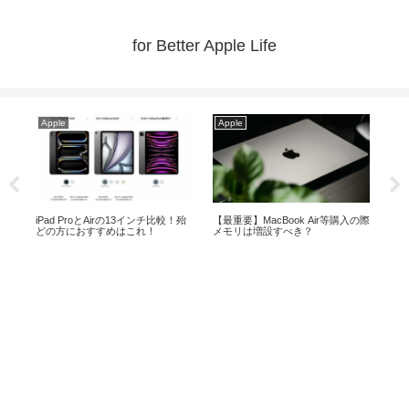
for Better Apple Life
Apple
Apple
Ap
ら
iPad ProとAirの13インチ比較！殆
【最重要】MacBook Air等購入の際
【2
どの方におすすめはこれ！
メモリは増設すべき？
な