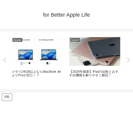
for Better Apple Life
Apple
Apple
Ap
おす
【最重要】MacBook Air等購入の際
MacやiPad等の購入はいつがベス
【2
メモリは増設すべき？
ト！？【2026年8月】
な
PR