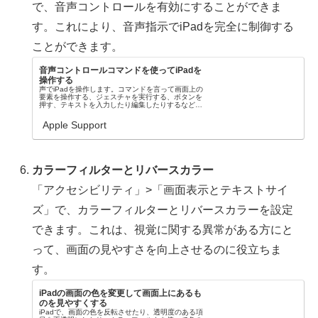
で、音声コントロールを有効にすることができま
す。これにより、音声指示でiPadを完全に制御する
ことができます。
音声コントロールコマンドを使ってiPadを
操作する
声でiPadを操作します。コマンドを言って画面上の
要素を操作する、ジェスチャを実行する、ボタンを
押す、テキストを入力したり編集したりするなどの
操作ができます。
Apple Support
カラーフィルターとリバースカラー
「アクセシビリティ」>「画面表示とテキストサイ
ズ」で、カラーフィルターとリバースカラーを設定
できます。これは、視覚に関する異常がある方にと
って、画面の見やすさを向上させるのに役立ちま
す。
iPadの画面の色を変更して画面上にあるも
のを見やすくする
iPadで、画面の色を反転させたり、透明度のある項