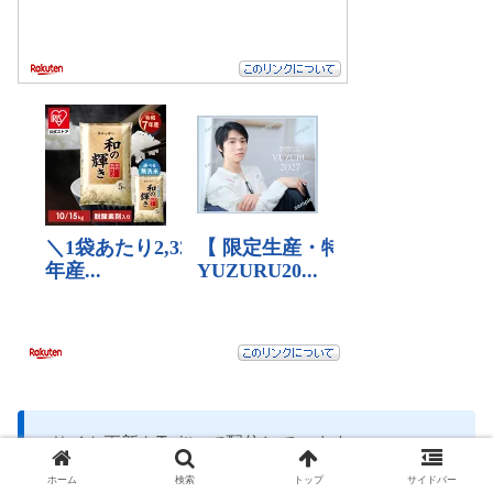
サイト更新をTwitterで配信しています
（
@Kazu_blog
）。
ホーム
検索
トップ
サイドバー