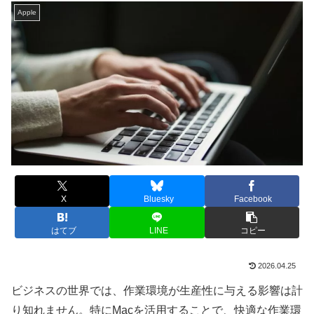
Apple
X
Bluesky
Facebook
はてブ
LINE
コピー
2026.04.25
ビジネスの世界では、作業環境が生産性に与える影響は計
り知れません。特にMacを活用することで、快適な作業環