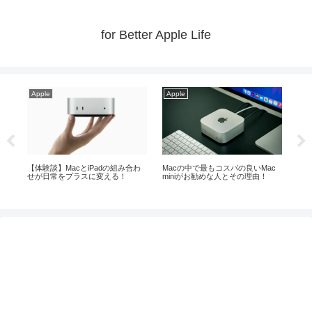
for Better Apple Life
Apple
Apple
いMac
【2026年夏】iPadとiPad mini！ビ
MacやiPad等の購入はいつがベス
理由！
ギナーに最適なのは！？
ト！？【2026年8月】