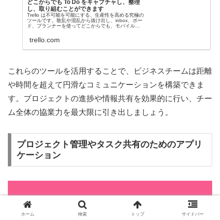
どこからでも To Do をキャプチャし、整理
し、取り組むことができます
Trello は不可能を可能にする、生産性を高める究極の
ツールです。散乱や混乱から抜け出し、inbox、ボー
ド、プランナーを使ってどこからでも、モバイルで
も効率的に作業できます。
trello.com
これらのツールを活用することで、ビジネスチームは距離
や時間を超えて円滑なコミュニケーションを構築できま
す。プロジェクトの進捗や情報共有を効果的に行い、チー
ム全体の協業力を最大限に引き出しましょう。
プロジェクト管理やタスク共有のためのアプリ
ケーション
ホーム
検索
トップ
サイドバー