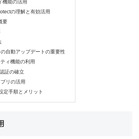
ティ機能の活用
XProtectの理解と有効活用
の概要
要
法
ンの自動アップデートの重要性
ュリティ機能の利用
認証の確立
アプリの活用
設定手順とメリット
用