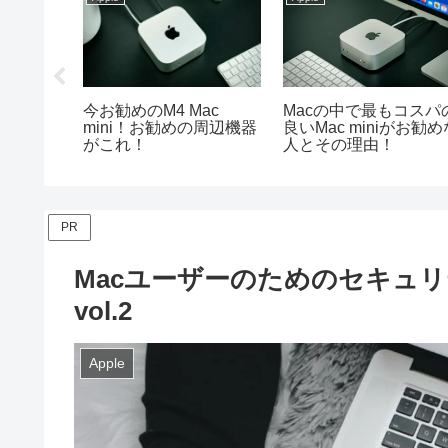
adと
今お勧めのM4 Mac
Macの中で最もコスパ
ビギナーに
mini！お勧めの周辺機器
良いMac miniがお勧め
がこれ！
人とその理由！
PR
Macユーザーのためのセキュ
vol.2
Apple