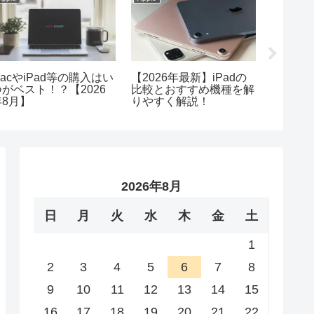
acやiPad等の購入はい
【2026年最新】iPadの
M1搭載Ma
つがベスト！？【2026
比較とおすすめ機種を解
Mac m
年8月】
りやすく解説！
える？
2026年8月
日
月
火
水
木
金
土
1
2
3
4
5
6
7
8
9
10
11
12
13
14
15
16
17
18
19
20
21
22