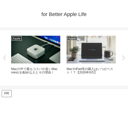
for Better Apple Life
ple
Apple
Apple
cの中で最もコスパの良いMac
MacやiPad等の購入はいつがベス
M1搭載MacBook 
niがお勧めな人とその理由！
ト！？【2026年8月】
はいつまで使え
PR