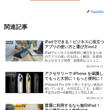
Kazublo
関連記事
iPadでできる！ビジネスに役立つ
Apple
アプリの使い方と選び方vol.2
iPadでビジネスを効率的に遂行するため
のアプリの使い方を詳しく解説。生産性
向上やタスク管理、効果的なコミュニケ
ーションなど、ビジネスに役立つアプリ
2025.01.17
の活用方法をご紹介。iPadユーザー必見
のビジネスアプリ活用ガイド。
アクセサリーで iPhone を保護し
Amazon
てもっと大切に！もっと便利に！
iPhone14 Pro が中々手にできない状況が
続いています。今日注文しても、お届け
予定日が[5〜6週間]と1ヶ月以上先...。今
回は iPhone14 Pro をはじめ、それ以前の
2022.11.27
iPhone にも使える周辺機器を紹介しま
す。
普通に利用するなら無印iPad！
Apple