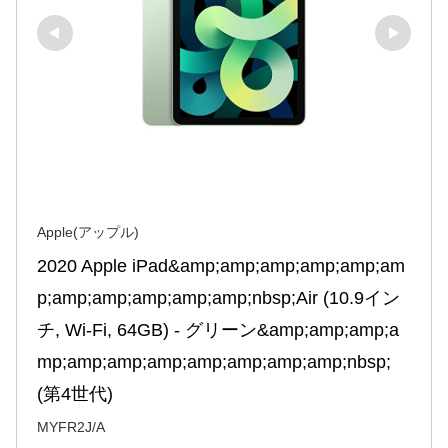
Apple(アップル)
2020 Apple iPad&amp;amp;amp;amp;amp;am
p;amp;amp;amp;amp;amp;nbsp;Air (10.9イン
チ, Wi-Fi, 64GB) - グリーン&amp;amp;amp;a
mp;amp;amp;amp;amp;amp;amp;amp;nbsp; 
(第4世代)
MYFR2J/A