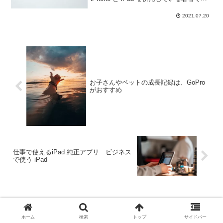
が、併用したことによるメリットがいく
つもあります。その一緒に利用すること
2021.07.20
で得られるメリットは何があるのかを掲
げていきま...
お子さんやペットの成長記録は、GoPro
がおすすめ
仕事で使えるiPad 純正アプリ ビジネス
で使う iPad
コメント
ホーム
検索
トップ
サイドバー