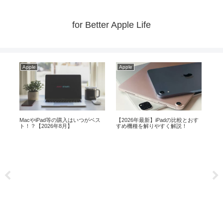
for Better Apple Life
Apple
Apple
Ap
おす
【体験談】MacとiPadの組み合わ
【2026年】iPadの使い方がわから
メモ
せが日常をプラスに変える！
ない方へ！基本操作を解説
より