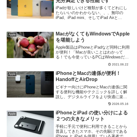
充分満足できる性能です
iPadが欲しいけど種類が多くてどれにし
たらいいのかわからない、、、無印の
iPad、iPad mini、そしてiPad Airと
iPadProが２種類の画面と多数あり、どの
iPadが自分にあっているのかわからない
人が多いのではないでしょうか？一番お
MacがなくてもWindowsでApple
Apple
求めやすいiPadがおすすめ！
を堪能しよう
Apple製品はiPhoneとiPadなど同時に利用
が便利！「Macが良いことはわかって
る！でも今使っているPCはWindowsだか
ら,,,」。そんなあなたへWindowsPCでの
2021.06.22
iCloudの便利な使い方を解説します。
iPhoneユーザー必見です。
iPhoneとMacの連係が便利！
Apple
HandoffとAirDrop
ビギナー向けにiPhoneとMacの連係に関
する便利な機能やテクニックを詳しく解
説し、デジタルライフをより快適に楽し
むためのヒントを提供。Handoffや
2026.05.16
AirDropという便利な機能を活用して、シ
ームレスな連係の実現を！
iPhoneとiPad の使い分けによる
Apple
２つの大きなメリット
手軽に手元で便利に利用できることから
普及してきたスマホ、その先駆けである
iPhone と iPad を併用している著者です