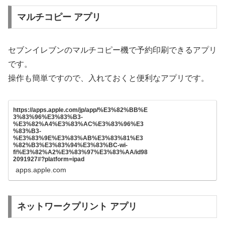
マルチコピー アプリ
セブンイレブンのマルチコピー機で予約印刷できるアプリ
です。
操作も簡単ですので、入れておくと便利なアプリです。
https://apps.apple.com/jp/app/%E3%82%BB%E
3%83%96%E3%83%B3-
%E3%82%A4%E3%83%AC%E3%83%96%E3
%83%B3-
%E3%83%9E%E3%83%AB%E3%83%81%E3
%82%B3%E3%83%94%E3%83%BC-wi-
fi%E3%82%A2%E3%83%97%E3%83%AA/id98
2091927#?platform=ipad
apps.apple.com
ネットワークプリント アプリ