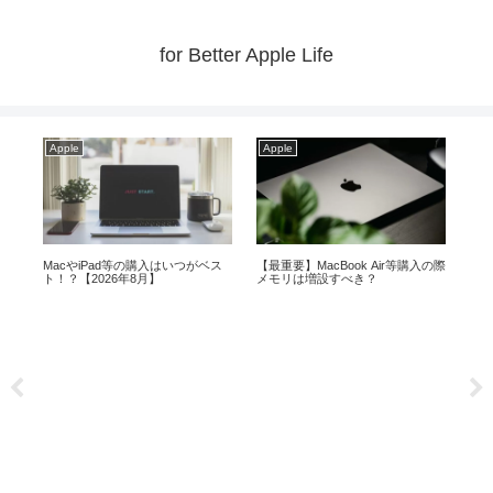
for Better Apple Life
Apple
Apple
Ap
おす
MacやiPad等の購入はいつがベス
【最重要】MacBook Air等購入の際
Ma
ト！？【2026年8月】
メモリは増設すべき？
が