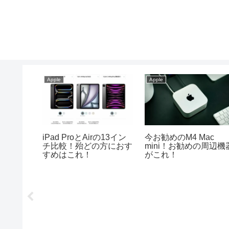
Apple
Apple
iPadの
iPad ProとAirの13イン
今お勧めのM4 Mac
機種を解
チ比較！殆どの方におす
mini！お勧めの周辺機
すめはこれ！
がこれ！