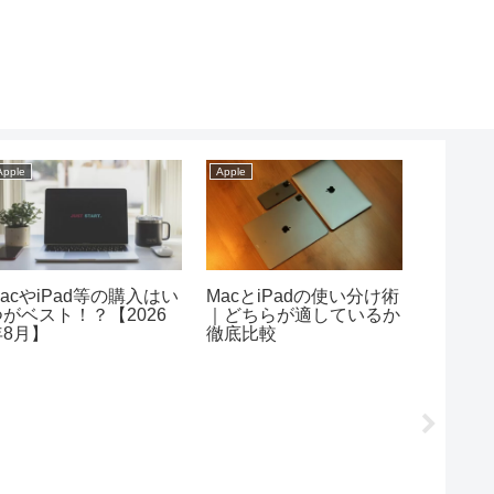
Apple
Apple
Apple
acやiPad等の購入はい
MacとiPadの使い分け術
【最重要】
つがベスト！？【2026
｜どちらが適しているか
等購入
年8月】
徹底比較
すべき