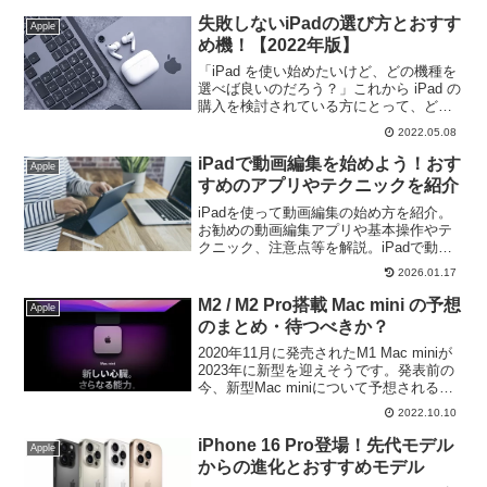
失敗しないiPadの選び方とおすす
Apple
め機！【2022年版】
「iPad を使い始めたいけど、どの機種を
選べば良いのだろう？」これから iPad の
購入を検討されている方にとって、どの
iPad が自分にちょうどいいのか解らずに
2022.05.08
購入のタイミングを逃している方も多い
でしょう。iPad Air 第５世代が発表され
iPadで動画編集を始めよう！おす
Apple
た今、新しい iPad とともに新生活を始め
すめのアプリやテクニックを紹介
よう！
iPadを使って動画編集の始め方を紹介。
お勧めの動画編集アプリや基本操作やテ
クニック、注意点等を解説。iPadで動画
編集の基礎をマスターして、クリエイテ
2026.01.17
ィブな表現力を身につけましょう。
M2 / M2 Pro搭載 Mac mini の予想
Apple
のまとめ・待つべきか？
2020年11月に発売されたM1 Mac miniが
2023年に新型を迎えそうです。発表前の
今、新型Mac miniについて予想されるス
ペックと、新型の登場を待つべきか、現
2022.10.10
行モデルを購入しても大丈夫かなどにつ
いて改めてまとめてみます。
iPhone 16 Pro登場！先代モデル
Apple
からの進化とおすすめモデル