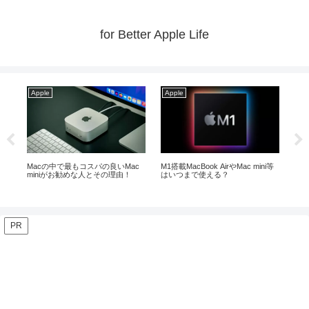
for Better Apple Life
Apple
Apple
Ap
入の際
Macの中で最もコスパの良いMac
M1搭載MacBook AirやMac mini等
【20
miniがお勧めな人とその理由！
はいつまで使える？
ギ
PR