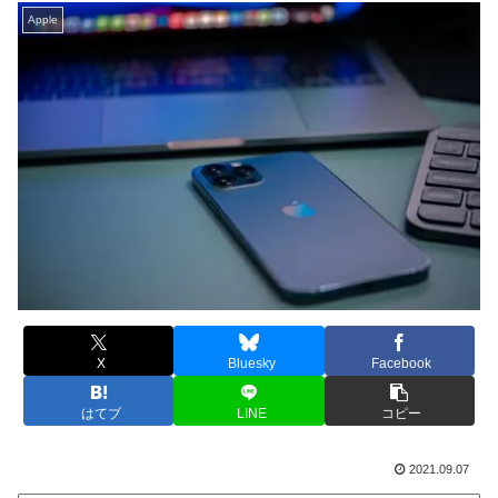
Apple
X
Bluesky
Facebook
はてブ
LINE
コピー
2021.09.07