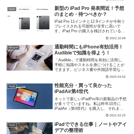
ユーザーに向けた最新テクノロジーを！
新型の iPad Pro 発表間近！予想
Apple
のまとめ・待つべきか？
iPad Pro 11インチと12.9インチが今秋リ
プレイスされる可能性が非常に高いで
す。iPad Pro の購入を検討されている方
にとっては仕様が気になるところでしょ
2022.10.09
う。発表前の今、新型iPad Proの予想さ
れる仕様と、新型の登場を待つべきか、
通勤時間にもiPhone有効活用！
Amazon
現行モデルを購入しても大丈夫か等につ
Audibleで知識を得よう！
いて改めてまとめてみます。
「Audible」で通勤時間を有効に活用し、
手軽に知識やスキルを身につけることが
できます。ビジネス書や外国語学習な
ど、おすすめの作品も紹介しています。
2025.03.02
明日からは通勤時間を退屈で無駄な時間
から知識を得る時間に！
性能充分・買って良かった
Apple
iPadAir第4世代
ネットで新しいiPadPro等の新製品の予想
が多々でていますね。私は昨年10月に
iPadAir（第4世代）を購入し、それまで
使用していたiPadPro10.5インチから乗り
2021.03.25
換えて今現在使用しています。それまで
は、iPadmini（第5世代）...
iPadでできる仕事｜ノートやアイ
Apple
デアの整理術