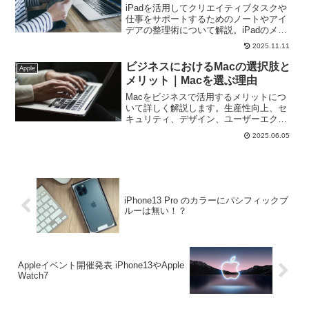
iPadを活用してクリエイティブタスクや
仕事をサポートするためのノートやアイ
デアの整理術について解説。iPadのメモ
アプリを使ってアイデアを膨らませ、仕
2025.11.11
事の創造性と効率を高めるためのノウハ
ウがここに！
ビジネスにおけるMacの選択肢と
Apple
メリット｜Macを選ぶ理由
Macをビジネスで活用するメリットにつ
いて詳しく解説します。生産性向上、セ
キュリティ、デザイン、ユーザーエクス
ペリエンスなど、なぜMacが多くのビジ
2025.06.05
ネスパーソンにとってメリットが多いの
か、その理由をご紹介！
iPhone13 Pro のカラーにパシフィックブ
ルーは無い！？
Appleイベント開催発表 iPhone13やApple
Watch7