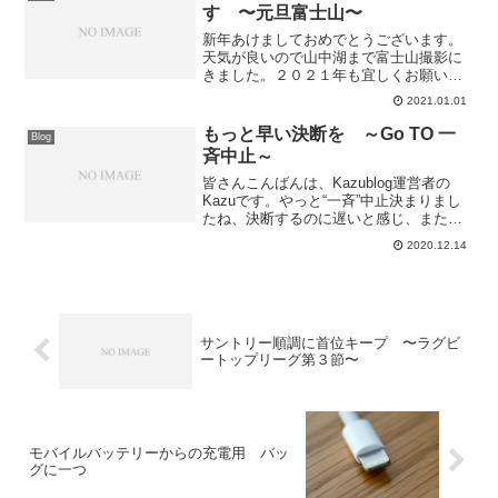
ました。今日東京では新型...
す 〜元旦富士山〜
新年あけましておめでとうございます。
天気が良いので山中湖まで富士山撮影に
きました。２０２１年も宜しくお願い致
します。山中湖 長池親水公園より
2021.01.01
20210101am
もっと早い決断を ～Go TO 一
Blog
斉中止～
皆さんこんばんは、Kazublog運営者の
Kazuです。やっと“一斉”中止決まりまし
たね、決断するのに遅いと感じ、また中
止開始が遅いと感じたGo To トラベル一
2020.12.14
斉中止の発表ですが、とりあえず人の動
きを抑制し、ウィルスの動きを抑制す
る“一つ...
サントリー順調に首位キープ 〜ラグビ
ートップリーグ第３節〜
モバイルバッテリーからの充電用 バッ
グに一つ