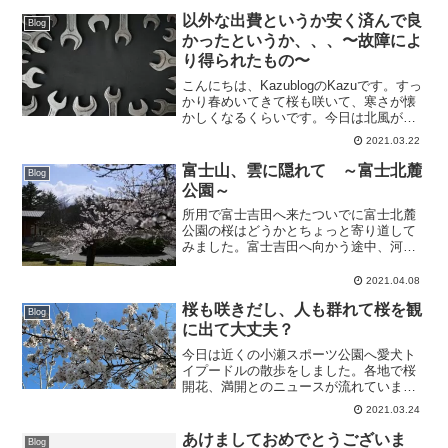
ると雲の動きをタイムラプス撮影出来る
以外な出費というか安く済んで良
Blog
のではと思...
かったというか、、、〜故障によ
り得られたもの〜
こんにちは、KazublogのKazuです。すっ
かり春めいてきて桜も咲いて、寒さが懐
かしくなるくらいです。今日は北風があ
り、体感温度は低いので服装選びが大変
2021.03.22
です。ブログで何度か掲載した我が愛車
24万キロ超のプリウスですが、この冬エ
富士山、雲に隠れて ～富士北麓
Blog
ンジンの水...
公園～
所用で富士吉田へ来たついでに富士北麓
公園の桜はどうかとちょっと寄り道して
みました。富士吉田へ向かう途中、河口
湖畔の桜は今日風で散り始めていました
が、4/3から開催されている富士・河口湖
2021.04.08
さくら祭りで観光客の方も多数湖畔を歩
桜も咲きだし、人も群れて桜を観
いていました。河口湖...
Blog
に出て大丈夫？
今日は近くの小瀬スポーツ公園へ愛犬ト
イプードルの散歩をしました。各地で桜
開花、満開とのニュースが流れています
が、小瀬スポーツ公園の桜も満開に近い
2021.03.24
状態まで咲いておりました。平日にも関
わらず、家族連れでの来園者が多数おり
あけましておめでとうございま
Blog