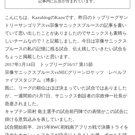
記事内に広告が含まれています。
こんにちは、
Kazublog
の
Kazu
です。昨日のトップリーグサン
トリーサンゴリアス
vs
宗像サニックスブルースの記事を書い
ていて思い出したことがありましたのでサニックスも素晴ら
しいチームなので！と記載しました。今日は宗像サニックス
ブルースの私の記憶に残る試合、伝え残していきたい試合を
ちょっと掲載したいと思います。
2017
年
1
月
14
日 トップリーグ
16/17
第
15
節
宗像サニックスブルース
vsNEC
グリーンロケッツ レベルフ
ァイブスタジアム（博多）
既に、リーグの順位はほぼ決まっていた試合ではありました
が、一週間前の
1
月
7
日、サニックス創設者の宗政伸一社長が
急逝されました。
キャプテン田村 衛土選手の試合前円陣での表情がこの試合に
掛ける意気込みを表していました。
試合開始前半、
2015
年
RWC
初戦南アフリカ戦で決勝トライを