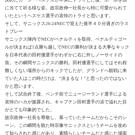
決めたカーン・ヘスケスが中央にトライした後、ボールを頭
に当てて祈る様な姿。故宗政伸一社長から特に可愛がられて
いたというヘスケス選手の哀悼のトライと思います。
そして、サニックス
26:24NEC
で迎えた後半４０分過ぎのラス
トプレー
サニックス陣内で
NEC
がペナルティを取得。ペナルティゴー
ルが決まれば
1
点勝ち越しで
NEC
の勝利が決まる大事なキック
を日本代表の田村優選手がわずかに右に外しノーサイドの
笛。その瞬間サニックスの勝利。田村
優
選手にしてはそれ程
難しくない場所からのキックでしたが、グランドへ観戦に来
ていた人はこの時だけは、
“
決まるな！
”
と思ったのではない
かと思います。
そして試合終了後、ベンチ前でニュージーランド選手による
哀悼のハカが披露され、キャプテン田村選手の涙で溢れた目
がとても印象的でした。
故宗政伸一社長を尊敬し、慕っていたチームだからこそのシ
ーン。この瞬間を観た時宗像サニックスというチームを改め
て知らされた感じがあり、素晴らしいチームだと感じた場面