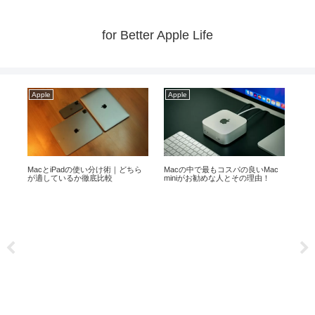
for Better Apple Life
Apple
Apple
Ap
ス
MacとiPadの使い分け術｜どちら
Macの中で最もコスパの良いMac
【体
が適しているか徹底比較
miniがお勧めな人とその理由！
せ