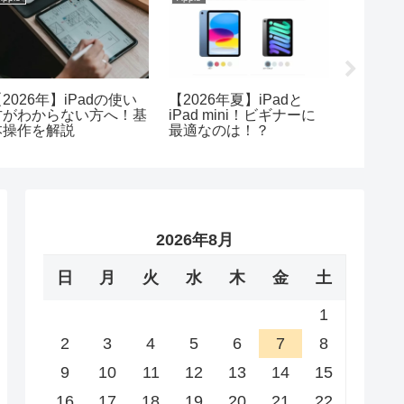
2026年】iPadの使い
【2026年夏】iPadと
Macや
方がわからない方へ！基
iPad mini！ビギナーに
つがベス
本操作を解説
最適なのは！？
年8月
2026年8月
日
月
火
水
木
金
土
1
2
3
4
5
6
7
8
9
10
11
12
13
14
15
16
17
18
19
20
21
22