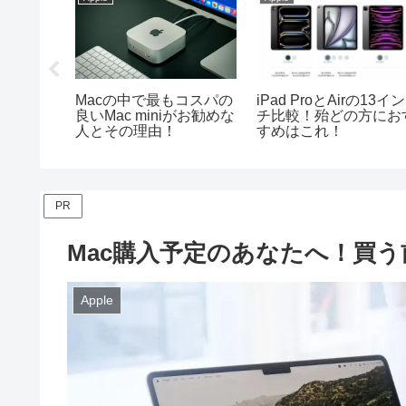
iPadの
Macの中で最もコスパの
iPad ProとAirの13イン
機種を解
良いMac miniがお勧めな
チ比較！殆どの方にお
人とその理由！
すめはこれ！
PR
Mac購入予定のあなたへ！買
Apple