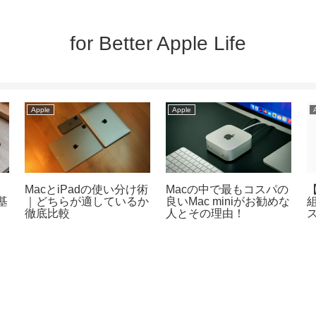
for Better Apple Life
Apple
Apple
い
MacとiPadの使い分け術
Macの中で最もコスパの
【
基
｜どちらが適しているか
良いMac miniがお勧めな
徹底比較
人とその理由！