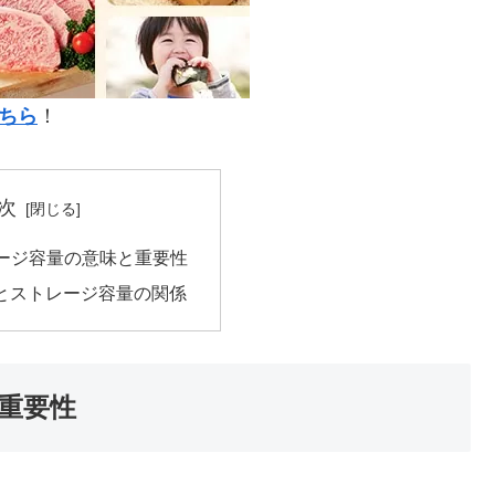
ちら
！
次
レージ容量の意味と重要性
とストレージ容量の関係
と重要性