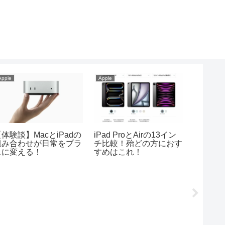
Apple
Apple
Apple
体験談】MacとiPadの
iPad ProとAirの13イン
M1搭載Ma
組み合わせが日常をプラ
チ比較！殆どの方におす
Mac m
スに変える！
すめはこれ！
える？