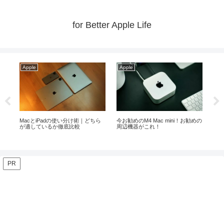
for Better Apple Life
Apple
Apple
ini！お勧めの
メモリ24GB以上ならMacBook Air
【2026年最新】iPadの比較とおす
よりProが安心！？
すめ機種を解りやすく解説！
PR