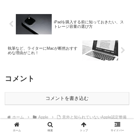
ます。
iPadを購入する前に知っておきたい、ス
トレージ容量の選び方
執筆など、ライターにMacが断然おすす
めな理由がこれ！
コメント
コメントを書き込む
ホーム
Apple
意外と知られていないApple認定整備
済製品がお得な理由！
ホーム
検索
トップ
サイドバー