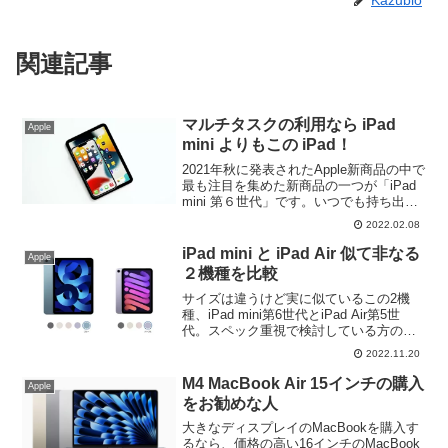
Kazublo
関連記事
マルチタスクの利用なら iPad
Apple
mini よりもこの iPad！
2021年秋に発表されたApple新商品の中で
最も注目を集めた新商品の一つが「iPad
mini 第６世代」です。いつでも持ち出せ
るサイズで性能面でも申し分ないのです
2022.02.08
が、本当に万能な iPad かと考えるとそう
ではありません。ではどんな使い方が多
iPad mini と iPad Air 似て非なる
Apple
い方には不向きなのでしょうか！？必見
２機種を比較
です！
サイズは違うけど実に似ているこの2機
種、iPad mini第6世代とiPad Air第5世
代。スペック重視で検討している方の中
には、この2機種で検討中の方も多いで
2022.11.20
す。どういった方にどちらの機種がお勧
めか、解りやすく簡潔に解説していきま
M4 MacBook Air 15インチの購入
Apple
す。
をお勧めな人
大きなディスプレイのMacBookを購入す
るなら、価格の高い16インチのMacBook