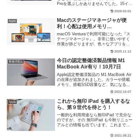
Proを選ぶしかありませんでした。15イン
チのMacBook Airを待っていた方はベス
2026.02.01
トな選択になるでしょう。
Macのステージマネージャが便
Apple
利！心配は使用メモリ…
macOS Venturaで利用可能になった『ス
テージマネージャ』。非常に使いやすく
作業が捗どりますが、色々なアプリを開
いているのでメモリ消費が増えるのも事
2025.11.12
実です。これからMac購入を検討されて
いる方は必見です。
今日の認定整備済製品情報 M1
整備済製品
MacBook Air有り！10月7日
Apple認定整備済製品の M1 MacBook Air
の在庫が追加されました。カラーや搭載
メモリ、搭載SSD容量など、気になる方
は在庫切れになる前に早めのチェックを
2022.10.07
オススメします。Apple認定整備済製品の
M1 MacBook Air はこちら！
これから無印 iPad を購入するな
Apple
ら、第９世代を待とう！
一般的な利用用途なら無印iPad で充分な
のですが、その 無印iPad も今秋リニュー
アルとの情報も出ています。これまで
iPad は欲しいと思った時が買い時！と伝
えてきましたが、今回 無印iPad はなぜ待
2021.08.21
った方が良いのかを簡単に解説していき