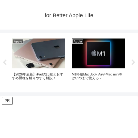
for Better Apple Life
Apple
Apple
Ap
ir
【2026年最新】iPadの比較とおす
M1搭載MacBook AirやMac mini等
Ma
すめ機種を解りやすく解説！
はいつまで使える？
ト！
PR