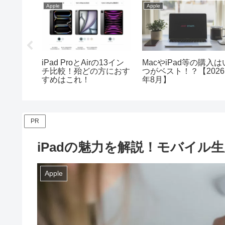
Apple
Apple
コスパの
iPad ProとAirの13イン
MacやiPad等の購入は
iがお勧めな
チ比較！殆どの方におす
つがベスト！？【2026
すめはこれ！
年8月】
PR
iPadの魅力を解説！モバイル
Apple