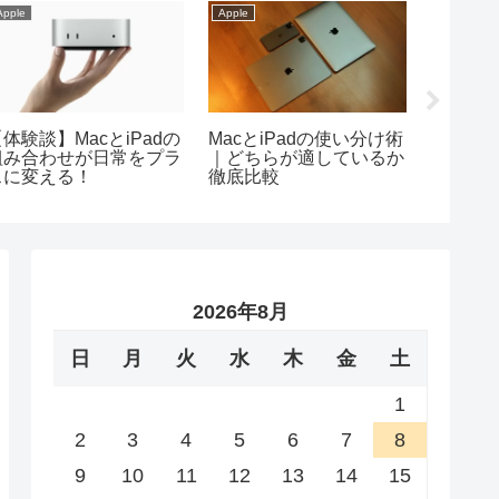
Apple
Apple
Apple
体験談】MacとiPadの
MacとiPadの使い分け術
今お勧め
組み合わせが日常をプラ
｜どちらが適しているか
mini
スに変える！
徹底比較
がこれ
2026年8月
日
月
火
水
木
金
土
1
2
3
4
5
6
7
8
9
10
11
12
13
14
15