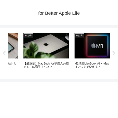
for Better Apple Life
Apple
Apple
Ap
入の際
M1搭載MacBook AirやMac mini等
MacやiPad等の購入はいつがベス
今お
はいつまで使える？
ト！？【2026年8月】
周