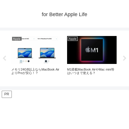
for Better Apple Life
Apple
Apple
mini等
今お勧めのM4 Mac mini！お勧めの
【2026年夏】iPadとiPad mini！ビ
周辺機器がこれ！
ギナーに最適なのは！？
PR