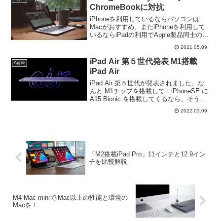
ChromeBookに対抗
iPhoneを利用しているならパソコンは
Macがおすすめ、またiPhoneを利用して
いるならiPadの利用でApple製品同士の最
大のメリットを受けることができること
2021.05.09
は前回掲載いたしました。今売れている
ChromeBookに対抗できる組み合わせが
iPad Air 第５世代発表 M1搭載
Apple
あるのか、、、
iPad Air
iPad Air 第５世代が発表されました。な
んと M1チップを搭載して！iPhoneSE に
A15 Bionic を搭載してくるなら、そうな
りますよね！MacBook Air にも M1搭載
2022.03.09
しているのですから！今回は発表発表ば
かりの iPad Air 第５世代(以降 iPad Air5)
について、スペックを中心に見ていきた
いと思います。
「M2搭載iPad Pro」11インチと12.9イン
チを比較解説
M4 Mac miniでiMac以上の性能と環境の
Macを！