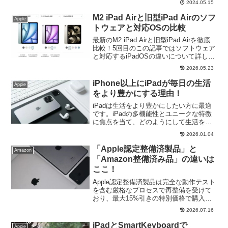
2024.05.15
ともM1 MacBook Airの方がおすすめなの
か！？必見です。
M2 iPad Airと旧型iPad Airのソフ
Apple
トウェアと対応OSの比較
最新のM2 iPad Airと旧型iPad Airを徹底
比較！5回目のこの記事ではソフトウェア
と対応するiPadOSの違いについて詳しく
解説。iPad Air購入検討の方で、どちらを
2026.05.23
選ぶべきか迷っている方必見の購入ガイ
ドです。
iPhone以上にiPadが毎日の生活
Apple
をより豊かにする理由！
iPadは生活をより豊かにしたい方に最適
です。iPadの多機能性とユニークな特徴
に焦点を当て、どのようにして生活をよ
り快適で効果的にするかを探求し、iPad
2026.01.04
がもたらす可能性を利用し、新たなデジ
タルライフを！
「Apple認定整備済製品」と
Amazon
「Amazon整備済み品」の違いは
ここ！
Apple認定整備済製品は完全な動作テスト
を含む厳格なプロセスで再整備を受けて
おり、最大15%引きの特別価格で購入で
きるのが特徴ですが、「Amazon
2026.07.16
Renewed」というAmazon整備済み品と
は、どう違うのでしょうか！？
iPadとSmartKeyboardで
Apple