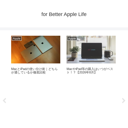
for Better Apple Life
Apple
Apple
Ap
c
MacとiPadの使い分け術｜どちら
MacやiPad等の購入はいつがベス
メモ
が適しているか徹底比較
ト！？【2026年8月】
より