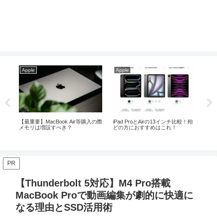
Apple
Apple
App
の際
iPad ProとAirの13インチ比較！殆
【体験談】MacとiPadの組み合わ
Ma
どの方におすすめはこれ！
せが日常をプラスに変える！
mi
PR
【Thunderbolt 5対応】M4 Pro搭載
MacBook Proで動画編集が劇的に快適に
なる理由とSSD活用術