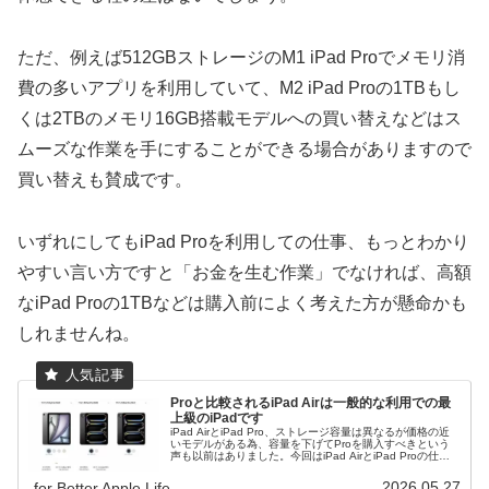
ただ、例えば512GBストレージのM1 iPad Proでメモリ消
費の多いアプリを利用していて、M2 iPad Proの1TBもし
くは2TBのメモリ16GB搭載モデルへの買い替えなどはス
ムーズな作業を手にすることができる場合がありますので
買い替えも賛成です。
いずれにしてもiPad Proを利用しての仕事、もっとわかり
やすい言い方ですと「お金を生む作業」でなければ、高額
なiPad Proの1TBなどは購入前によく考えた方が懸命かも
しれませんね。
Proと比較されるiPad Airは一般的な利用での最
上級のiPadです
iPad AirとiPad Pro、ストレージ容量は異なるが価格の近
いモデルがある為、容量を下げてProを購入すべきという
声も以前はありました。今回はiPad AirとiPad Proの仕様
を基に、iPad Airがお勧めの理由を掘り起こします。
2026.05.27
for Better Apple Life