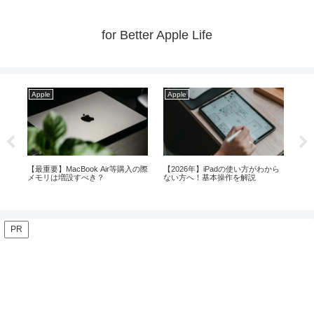
for Better Apple Life
Apple
Apple
Ap
から
MacやiPad等の購入はいつがベス
【2026年夏】iPadとiPad mini！ビ
【体
ト！？【2026年8月】
ギナーに最適なのは！？
せ
PR