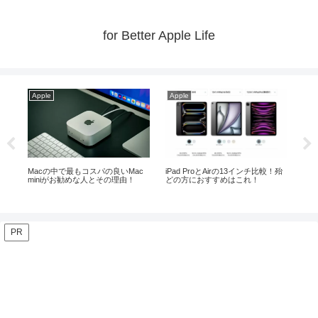
for Better Apple Life
Apple
Apple
Ap
ス
Macの中で最もコスパの良いMac
iPad ProとAirの13インチ比較！殆
【最
miniがお勧めな人とその理由！
どの方におすすめはこれ！
メ
PR