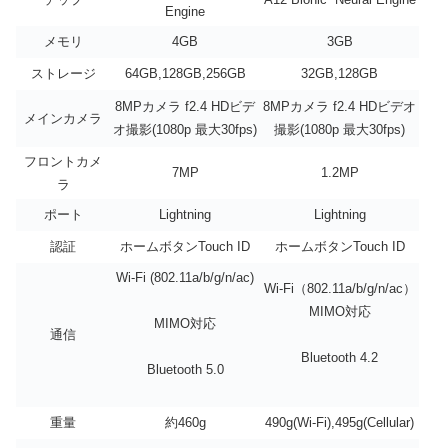
Engine
メモリ
4GB
3GB
ストレージ
64GB,128GB,256GB
32GB,128GB
8MPカメラ f2.4 HDビデ
8MPカメラ f2.4 HDビデオ
メインカメラ
オ撮影(1080p 最大30fps)
撮影(1080p 最大30fps)
フロントカメ
7MP
1.2MP
ラ
ポート
Lightning
Lightning
認証
ホームボタンTouch ID
ホームボタンTouch ID
Wi-Fi (802.11a/b/g/n/ac)
Wi-Fi（802.11a/b/​g/n/ac）
MIMO対応
MIMO対応
通信
Bluetooth 4.2
Bluetooth 5.0
重量
約460g
490g(Wi-Fi),495g(Cellular)