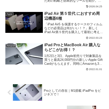
ための戦略と効果的なツールを紹介。今
回はセキュリティ対策と効果的なコミュ
2026.04.25
ニケーションと協業ツールの活用につい
て解説。
iPad Air 第５世代 におすすめ周
Apple
辺機器6種
「iPad Air5 を保護するケースやフィルム
などの必需品は何がいい！？」新しく
iPad Air第５世代を購入して最初に考える
ことが、保護ケースなどのアクセサリー
2022.03.23
ではないでしょうか。今回はiPadAir5を
上手に長く利用する必須のアクセサリー
iPad ProとMacBook Air 購入な
Amazon
を6種類、そしてそれぞれの代表的な商品
らどこがお得！？
をご紹介します。
1月2日と3日、Apple初売りで対象製品を
買うと最⁠高⁠24,000円分の新⁠しいApple Gift
Cardがもらえます。同時にAmazonも3日
9時〜6日23:59まで初売りが開催されま
2022.01.01
す。ポイントアップキャンペーンも同時
開催の為、この機会に買うならどっちが
お得なのでしょうか？検討されている方
必見です！
Proとしての存在｜M1搭載 iPadPro をビ
ジネスで！