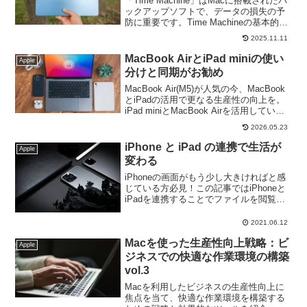
「Time Machine」はMacに搭載されたバ
ックアップソフトで、データの損失の予
防に重要です。Time Machineの基本的な
使い方や外付けドライブを使ったバック
2025.11.11
アップ方法等、効率的なバックアップ方
法を覚えましょう。
MacBook AirとiPad miniの使い
Apple
分けと同期がお勧め
MacBook Air(M5)が人気の今、MacBook
とiPadの活用で更なる生産性の向上を。
iPad miniとMacBook Airを活用している
筆者が、これから新たに購入を予定して
2026.05.23
いる方やiPadビギナーの方にそのメリッ
トをわかりやすく解説！
iPhone と iPad の連携で生活が
Apple
変わる
iPhoneの画面がもう少し大きければと感
じている方必見！この記事ではiPhoneと
iPadを連携することでファイルを閲覧・
編集できる等のメリットをご紹介してい
ます。実はiPadと一緒に利用することで
2021.06.12
何倍も便利になります。この記事を読め
Macを使った生産性向上戦略：ビ
ばiPadの便利さが解り、生活が向上しま
Apple
す。
ジネスでの快適な作業環境の構築
vol.3
Macを利用したビジネスの生産性向上に
焦点を当て、快適な作業環境を構築する