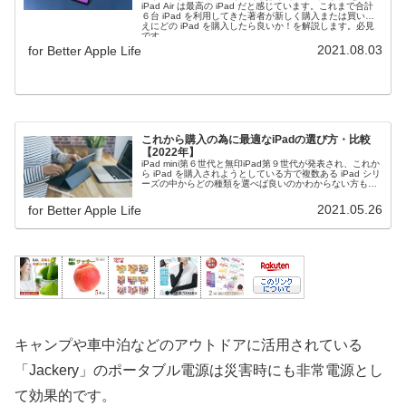
iPad Air は最高の iPad だと感じています。これまで合計
６台 iPad を利用してきた著者が新しく購入または買い替
えにどの iPad を購入したら良いか！を解説します。必見
です。
2021.08.03
for Better Apple Life
これから購入の為に最適なiPadの選び方・比較
【2022年】
iPad mini第６世代と無印iPad第９世代が発表され、これか
ら iPad を購入されようとしている方で複数ある iPad シリ
ーズの中からどの種類を選べば良いのかわからない方も多
いと思います。今回は利用用途や iPad の特徴からどの
iPadを選べばいいかを解説しますので、購入時の参考にし
2021.05.26
for Better Apple Life
てください。
キャンプや車中泊などのアウトドアに活用されている
「Jackery」のポータブル電源は災害時にも非常電源とし
て効果的です。