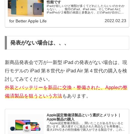
性能です
iPadが欲しいけど種類が多くてどれにしたらいいのかわか
らない、、、無印のiPad、iPad mini、そしてiPad Airと
iPadProが２種類の画面と多数あり、どのiPadが自分にあ
っているのかわからない人が多いのではないでしょうか？
一番お求めやすいiPadがおすすめ！
2022.02.23
for Better Apple Life
発表がない場合は、、、
新商品発表会で万が一新型 iPad の発表がない場合は、現
行モデルの iPad 第８世代か iPad Air 第４世代の購入を検
討してみてください。
外装とバッテリーを新品に交換・整備された、Appleの整
備済製品を狙うという方法
もあります。
Apple認定整備済製品という選択とメリット｜
Apple製品の購入
「Apple認定整備済製品」、聞いたことがある方もいると
思います。購入後すぐに返品された商品などを再整備し、
最大15%引きの特別価格で購入ができる製品です。この整
備済製品を選択すると初期費用を抑えることが可能です。