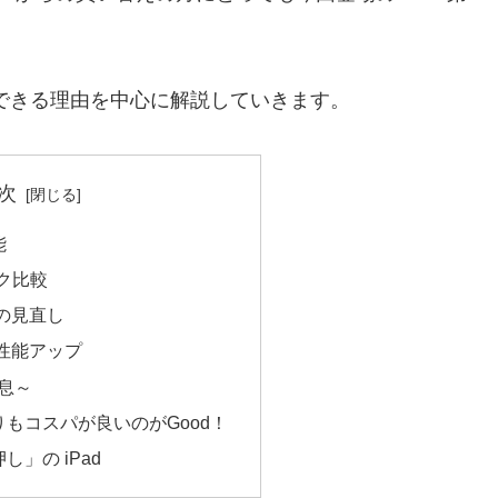
入できる理由を中心に解説していきます。
次
能
ック比較
の見直し
性能アップ
息～
e よりもコスパが良いのがGood！
」の iPad