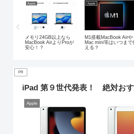
Apple
Apple
コスパの
メモリ24GB以上なら
M1搭載MacBook Airや
iがお勧めな
MacBook AirよりProが
Mac mini等はいつまで
安心！？
える？
PR
iPad 第９世代発表！ 絶対おす
Apple