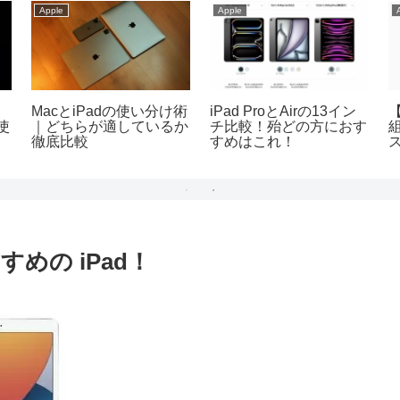
Apple
Apple
MacとiPadの使い分け術
iPad ProとAirの13イン
【
使
｜どちらが適しているか
チ比較！殆どの方におす
徹底比較
すめはこれ！
すめの iPad！