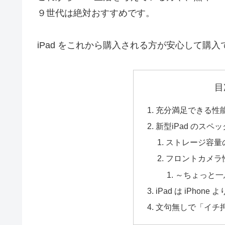
９世代は絶対おすすめです。
iPad をこれから購入される方が安心して購
目
充分満足できる性
新型iPad のスペ
ストレージ容量
フロントカメラ
～ちょっと一
iPad は iPhon
文句無しで「イチ押し