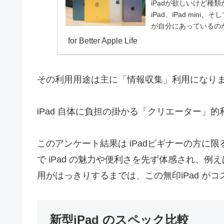
iPadが欲しいけど種
iPad、iPad mini、
が自分にあっているの
やすいiPadがおすすめ
for Better Apple Life
その利用用途は主に「情報収集」利用になり
iPad 自体に負担の掛かる「クリエーター」
このアンケート結果は iPadビギナーの方に
で iPad の魅力や便利さを先ず体感され、例え
用がはっきりするまでは、この無印iPad が
新型iPad のスペック比較