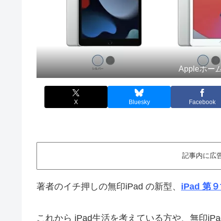
Appleホ
X
Bluesky
Facebook
記事内に広
著者のイチ押しの無印iPad の新型、
iPad 第
これから iPad生活を考えている方や、無印iP