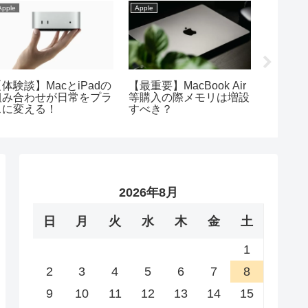
Apple
Apple
Apple
体験談】MacとiPadの
【最重要】MacBook Air
【2026
組み合わせが日常をプラ
等購入の際メモリは増設
比較と
スに変える！
すべき？
りやす
2026年8月
日
月
火
水
木
金
土
1
2
3
4
5
6
7
8
9
10
11
12
13
14
15