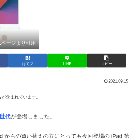
ームページより引用
はてブ
LINE
コピー
2021.09.15
告が含まれています。
９世代
が登場しました。
ad からの買い替えの方にとっても今回登場の iPad 第