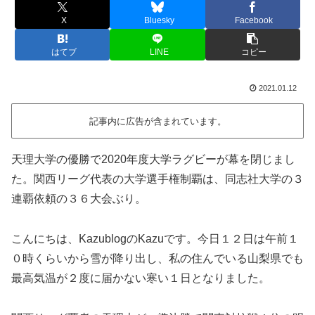
X
Bluesky
Facebook
はてブ
LINE
コピー
2021.01.12
記事内に広告が含まれています。
天理大学の優勝で2020年度大学ラグビーが幕を閉じまし
た。関西リーグ代表の大学選手権制覇は、同志社大学の３
連覇依頼の３６大会ぶり。
こんにちは、KazublogのKazuです。今日１２日は午前１
０時くらいから雪が降り出し、私の住んでいる山梨県でも
最高気温が２度に届かない寒い１日となりました。