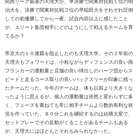
関西リーグ覇者の天理大が、準決勝で関東対抗戦１位の明
治大を、決勝で関東対抗戦２位の早稲田大をそれぞれ圧倒
しての初優勝してから一夜。試合内容以上に感じたこと
が、エリート集団相手にどのようにして戦えるチームを育
てるか？
帝京大の１０連覇を阻止したのも天理大学。その２年前の
天理大もフォワードは、小粒ながらディフェンスの良い両
フランカーの運動量と店舗の良い球出しのハーフ団からス
ピードと走るコース取りの良いバックスリーが印象に残っ
たチームだった。今年のチームは、体も以前より大きくな
ったように思えるが、個人の運動量は依然と変わらずに多
く、フェーズを重ねても常に相手チームより数的有利な状
況を作っていた。８０分これを継続するのは結構大変で、
セットプレーでその反動がくることがあるチームもある
が、天理大にはほとんどそれもみられなかった。