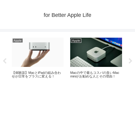
for Better Apple Life
Apple
Apple
Ap
めの
【体験談】MacとiPadの組み合わ
Macの中で最もコスパの良いMac
Ma
せが日常をプラスに変える！
miniがお勧めな人とその理由！
が