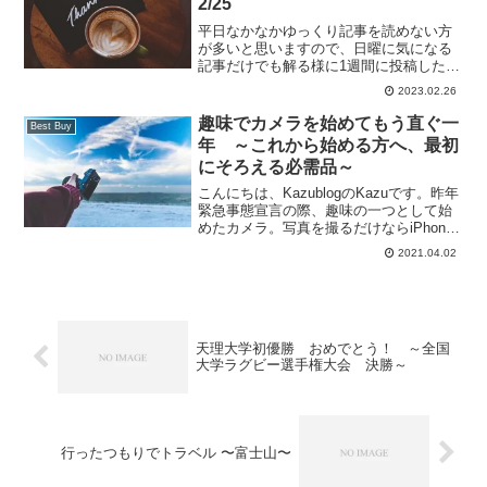
2/25
平日なかなかゆっくり記事を読めない方
が多いと思いますので、日曜に気になる
記事だけでも解る様に1週間に投稿した記
事のタイトルとリンクを纏めます。Mac
2023.02.26
や iPad、iPhone などの買い替えや利用で
疑問がある方の参考になればと思いま
趣味でカメラを始めてもう直ぐ一
Best Buy
す。
年 ～これから始める方へ、最初
にそろえる必需品～
こんにちは、KazublogのKazuです。昨年
緊急事態宣言の際、趣味の一つとして始
めたカメラ。写真を撮るだけならiPhone
でも十分なのですが、一眼レフやミラー
2021.04.02
レスカメラの機能を使い倒してより良い
写真、というよりメーカーが送り出した
商品を...
天理大学初優勝 おめでとう！ ～全国
大学ラグビー選手権大会 決勝～
行ったつもりでトラベル 〜富士山〜