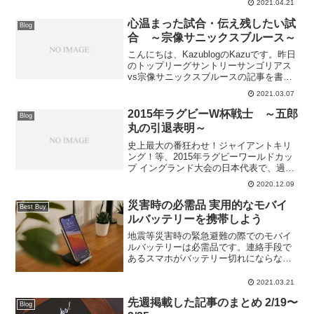
ップされたアイテムは保存容量を使用す
2021.04.21
ることはないのですが、６月１日以降の
心温まった試合・伝え残したい試
保存分は別途検...
Blog
合 ～宗像サニックスブルース～
こんにちは、KazublogのKazuです。昨日
のトップリーグサントリーサンゴリアス
vs宗像サニックスブルースの記事を書い
ていて思い出したことがありましたので
2021.03.07
サニックスも素晴らしいチームなので！
と記載しました。今日は宗像サニックス
2015年ラグビーW杯戦士 ～五郎
Blog
ブルースの...
丸の引退表明～
史上最大の番狂わせ！ジャイアントキリ
ング！等、2015年ラグビーワールドカッ
プ イングランド大会の日本代表で、過去
2度ワールドカップを制したスプリングボ
2020.12.09
クス（南アフリカ代表）に逆転勝利した
メンバーの一人、ヤマハ発動機ジュビロ
災害時の必需品 実用的なモバイ
Best Buy
所属の五郎丸歩選...
ルバッテリーを携帯しよう
地震等災害時の緊急避難の際でのモバイ
ルバッテリーは必需品です。連絡手段で
あるスマホがバッテリー切れにならない
為にも常に一つバッグへ入れておくこと
が望ましいモバイルバッテリー。多々あ
2021.03.21
る商品のなかでもある程度容量の多いも
先週掲載した記事のまとめ 2/19〜
のが安心です。
Blog