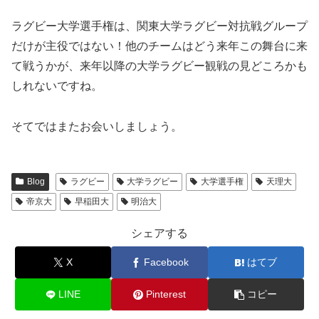
ラグビー大学選手権は、関東大学ラグビー対抗戦グループ
だけが主役ではない！他のチームはどう来年この舞台に来
て戦うかが、来年以降の大学ラグビー観戦の見どころかも
しれないですね。
そてではまたお会いしましょう。
Blog
ラグビー
大学ラグビー
大学選手権
天理大
帝京大
早稲田大
明治大
シェアする
X
Facebook
はてブ
LINE
Pinterest
コピー