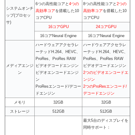
6つの高性能コアと
4つの
8つの高性能コアと
2つの
システムオンチ
高効率コア
を搭載した10
高効率コア
を搭載した10
ップ(プロセッ
コアCPU
コアCPU
サ)
16コアGPU
24コアGPU
16コアNeural Engine
16コアNeural Engine
ハードウェアアクセラレ
ハードウェアアクセラレ
ーテッドH.264、HEVC、
ーテッドH.264、HEVC、
ProRes、ProRes RAW
ProRes、ProRes RAW
メディアエンジ
ビデオデコードエンジン
ビデオデコードエンジン
ン
ビデオエンコードエンジ
2つのビデオエンコードエ
ン
ンジン
ProResエンコード/デコー
2つのProResエンコード/
ドエンジン
デコードエンジン
メモリ
32GB
32GB
ストレージ
512GB
512GB
最大5台のディスプレイを
同時サポート：