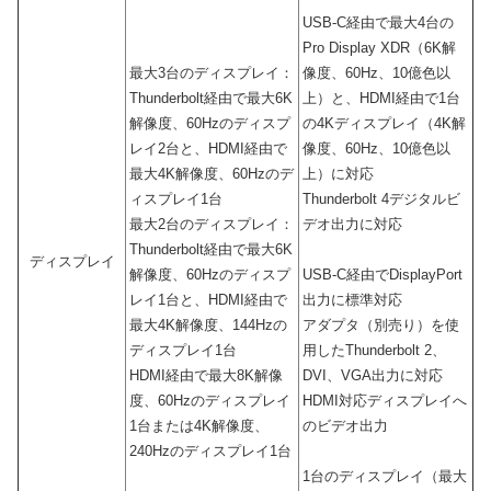
USB-C経由で最大4台の
Pro Display XDR（6K解
最大3台のディスプレイ：
像度、60Hz、10億色以
Thunderbolt経由で最大6K
上）と、HDMI経由で1台
解像度、60Hzのディスプ
の4Kディスプレイ（4K解
レイ2台と、HDMI経由で
像度、60Hz、10億色以
最大4K解像度、60Hzのデ
上）に対応
ィスプレイ1台
Thunderbolt 4デジタルビ
最大2台のディスプレイ：
デオ出力に対応
Thunderbolt経由で最大6K
ディスプレイ
解像度、60Hzのディスプ
USB-C経由でDisplayPort
レイ1台と、HDMI経由で
出力に標準対応
最大4K解像度、144Hzの
アダプタ（別売り）を使
ディスプレイ1台
用したThunderbolt 2、
HDMI経由で最大8K解像
DVI、VGA出力に対応
度、60Hzのディスプレイ
HDMI対応ディスプレイへ
1台または4K解像度、
のビデオ出力
240Hzのディスプレイ1台
1台のディスプレイ（最大