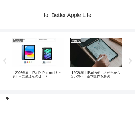
for Better Apple Life
Apple
Apple
Ap
から
iPad ProとAirの13インチ比較！殆
メモリ24GB以上ならMacBook Air
【2
どの方におすすめはこれ！
よりProが安心！？
す
PR