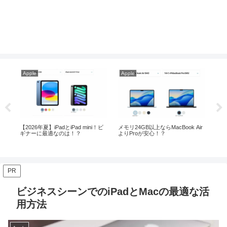
Apple
Apple
Ap
ir
MacとiPadの使い分け術｜どちら
今お勧めのM4 Mac mini！お勧めの
M
が適しているか徹底比較
周辺機器がこれ！
mi
PR
ビジネスシーンでのiPadとMacの最適な活
用方法