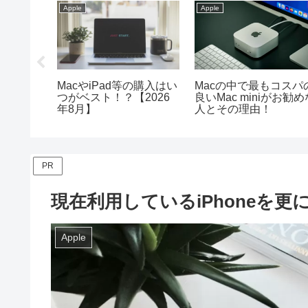
Apple
Apple
iPadの
MacやiPad等の購入はい
Macの中で最もコスパ
常をプラ
つがベスト！？【2026
良いMac miniがお勧め
年8月】
人とその理由！
PR
現在利用しているiPhoneを更に
Apple