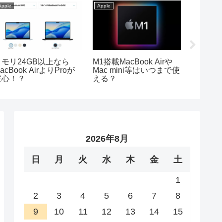
Apple
Apple
Apple
メモリ24GB以上なら
M1搭載MacBook Airや
Macと
acBook AirよりProが
Mac mini等はいつまで使
｜どち
安心！？
える？
徹底比
2026年8月
日
月
火
水
木
金
土
1
2
3
4
5
6
7
8
9
10
11
12
13
14
15