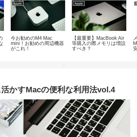
Apple
Apple
の
今お勧めのM4 Mac
【最重要】MacBook Air
な
mini！お勧めの周辺機器
等購入の際メモリは増設
M
がこれ！
すべき？
活かすMacの便利な利用法vol.4