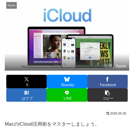
Apple
引用 : Apple
X
Bluesky
Facebook
はてブ
LINE
コピー
2026.05.05
MacのiCloud活用術をマスターしましょう。