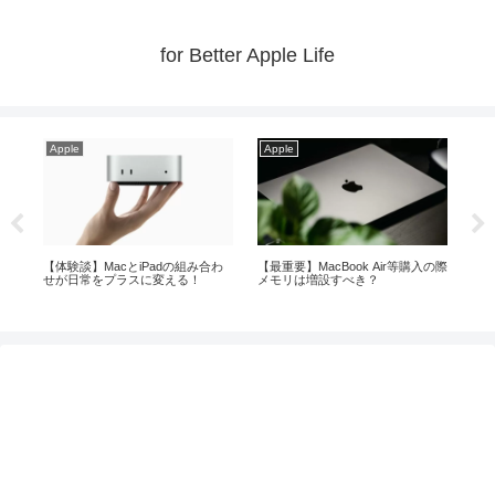
for Better Apple Life
Apple
Apple
Ap
から
【体験談】MacとiPadの組み合わ
【最重要】MacBook Air等購入の際
【2
せが日常をプラスに変える！
メモリは増設すべき？
す