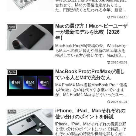
WWDC2022で新型MacBook Airの発表に
合わせて、Macの価格改定がありまし
た。円安が続くと思われる今年、新登場
するであろう Mac や iPad、そして秋に
2022.04.15
は iPhone などにも影響は出てくると予想
できますので、値上げ前の購入がお勧め
Macの選び方！Macヘビーユーザ
Apple
です。
ーが最新モデルを比較【2026
年】
MacBook Pro(M5)登場の今、Windowsか
らMacへの買い替えや最新のMac購入を
検討している方が多いです。Mac購入を
予定されている方の参考になる様わかり
2026.02.01
やすく解説！
MacBook ProのPro/Maxが適し
Apple
ている人とM4で充分な人
M4 Pro/M4 Max搭載MacBook Pro「価格
もPro級」なのは代々引き継いでいます
が、M4 Pro/M4 Maxはどういったユーザ
ーを満足させるのでしょうか。MacBook
2025.01.31
Airで性能的にも充分な人は！？
iPhone、iPad、Macそれぞれの
Apple
使い分けのポイントを解説
iPhone、iPad、Macそれぞれの得意分野
と使い分けのポイントについて解説。そ
れぞれの製品の特徴や機能を詳しく紹介