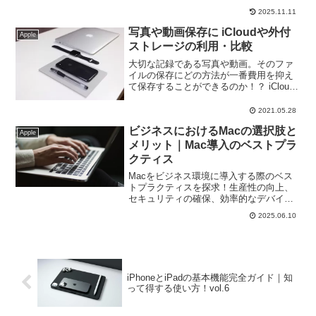
し、どのような場面でどの製品を選ぶべ
2025.11.11
きかをお伝えします。今後購入を考えて
いる人にとって役立つ情報が満載です。
写真や動画保存に iCloudや外付
Apple
ストレージの利用・比較
大切な記録である写真や動画。そのファ
イルの保存にどの方法が一番費用を抑え
て保存することができるのか！？ iCloud
や外付ストレージの利用をコスパ重視で
徹底比較。これからiPhoneやiPad購入を
2021.05.28
検討されている方のストレージ選択の参
ビジネスにおけるMacの選択肢と
考にもなります。
Apple
メリット｜Mac導入のベストプラ
クティス
Macをビジネス環境に導入する際のベス
トプラクティスを探求！生産性の向上、
セキュリティの確保、効率的なデバイス
管理など、成功のためのガイドラインを
2025.06.10
詳しく解説。ビジネスにおけるMacの最
適な活用法を見つけましょう。
iPhoneとiPadの基本機能完全ガイド｜知
って得する使い方！vol.6