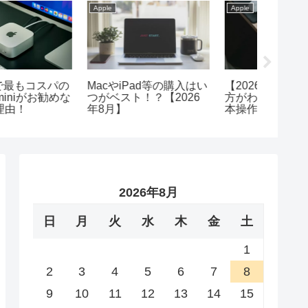
Apple
Apple
Apple
体験談】MacとiPadの
今お勧めのM4 Mac
メモリ2
組み合わせが日常をプラ
mini！お勧めの周辺機器
MacBoo
スに変える！
がこれ！
安心！
2026年8月
日
月
火
水
木
金
土
1
2
3
4
5
6
7
8
9
10
11
12
13
14
15