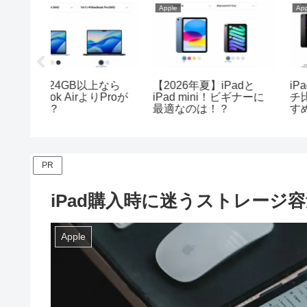
Apple
Apple
の購入はい
【2026年】iPadの使い
【最重要】MacBook Ai
2026
方がわからない方へ！基
等購入の際メモリは増
本操作を解説
すべき？
PR
iPad購入時に迷うストレージ容
Apple