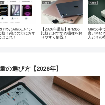
Apple
Apple
r
MacとiPadの使い分け術
M1搭載MacBook Airや
【
設
｜どちらが適しているか
Mac mini等はいつまで使
徹底比較
える？
量の選び方【2026年】