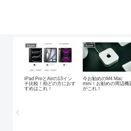
Apple
Apple
iPadの
iPad ProとAirの13イン
今お勧めのM4 Mac
機種を解
チ比較！殆どの方におす
mini！お勧めの周辺機
すめはこれ！
がこれ！