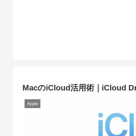
MacのiCloud活用術｜iClou
Apple