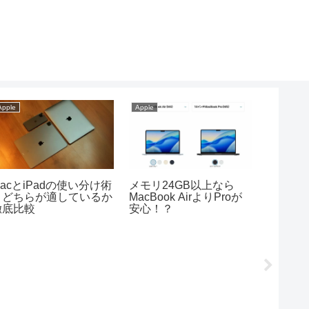
Apple
Apple
Apple
acとiPadの使い分け術
メモリ24GB以上なら
【2026
｜どちらが適しているか
MacBook AirよりProが
iPad 
徹底比較
安心！？
最適な